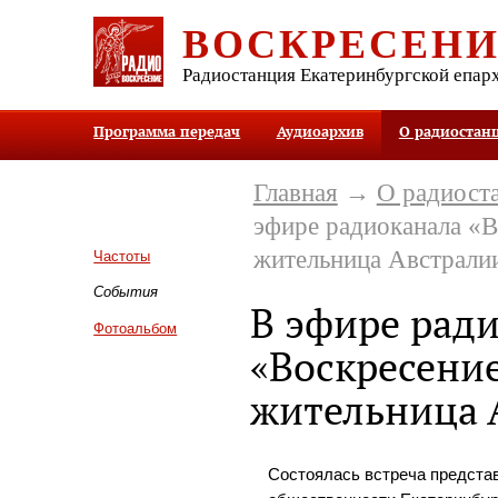
ВОСКРЕСЕН
Радиостанция Екатеринбургской епар
Программа передач
Аудиоархив
О радиостан
Главная
→
О радиост
эфире радиоканала «
жительница Австрали
Частоты
События
В эфире рад
Фотоальбом
«Воскресени
жительница 
Состоялась встреча предста