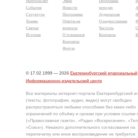
Митрополит
Эфир
Программа
Н
События
Новости
передач
А
Структура
Программы
Аудиоархив
Н
Храмы
Ответы на
О радиостанции
Ф
Святые
вопросы
Частоты
О
История
О телеканале
Контакты
К
Контакты
Форум
© 17.02.1999 — 2026
Екатеринбургский епархиальный
Информационно-издательский центр
Все материалы интернет-портала Екатеринбургской е
(тексты, фотографии, аудио, видео) могут свободно
распространяться любыми способами без каких-либо
ограничений по объёму и срокам при условии ссылки 
(«Православная газета», «Радио «Воскресение», «Те
«Союз»). Никакого дополнительного согласования на
перепечатку или иное воспроизведение не требуется.