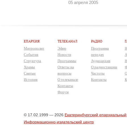
05 апреля 2005
ЕПАРХИЯ
ТЕЛЕКАНАЛ
РАДИО
Г
Митрополит
Эфир
Программа
Н
События
Новости
передач
А
Структура
Программы
Аудиоархив
Н
Храмы
Ответы на
О радиостанции
Ф
Святые
вопросы
Частоты
О
История
О телеканале
Контакты
К
Контакты
Форум
© 17.02.1999 — 2026
Екатеринбургский епархиальный
Информационно-издательский центр