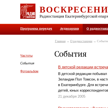
ВОСКРЕСЕН
Радиостанция Екатеринбургской епар
Программа передач
Аудиоархив
О радиостан
Главная
→
О радиостанции
→ Событи
События
Частоты
События
В детской редакции встреч
Фотоальбом
В детской редакции побывал
Зеландии Пол Томсон, в нас
в Екатеринбурге. Для встреч
детей, юных корреспондентов
21 декабря 2005