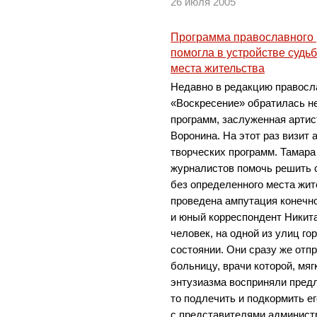
26 июля 2005
Программа православного 
помогла в устройстве судь
места жительства
Недавно в редакцию правосл
«Воскресение» обратилась н
программ, заслуженная артис
Воронина. На этот раз визит 
творческих программ. Тамара
журналистов помочь решить 
без определенного места жит
проведена ампутация конечн
и юный корреспондент Никита
человек, на одной из улиц го
состоянии. Они сразу же отп
больницу, врачи которой, мяг
энтузиазма восприняли предл
то подлечить и подкормить ег
с представителями админист