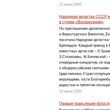
22 июня 2005
Народная артистка СССР и
в студии «Воскресения»
По приглашению архиепископ
и Верхотурского Викентия, Е
посетила Народная артистка 
Брегвадзе. Каждый приезд в
известных артистов – Л.Зыки
З.Соткилавы, Ж.Бичевской – 
очередным концертом, но ещ
к общероссийским святыням 
Царственных Страстотерпцев
верующими, гости Екатеринб
радостью и трепетом посещаю
16 июня 2005
Первая трансляция богосл
В минувшие субботу и воскр