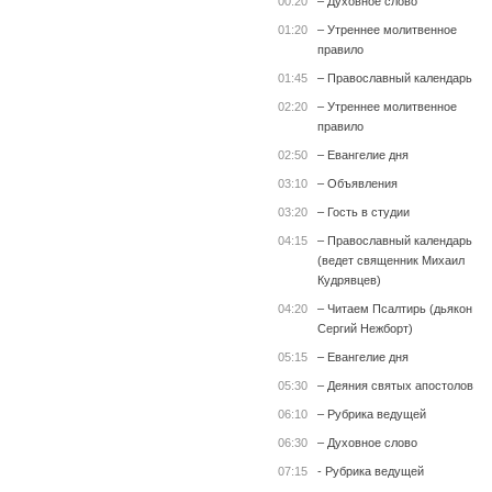
00:20
– Духовное слово
01:20
– Утреннее молитвенное
правило
01:45
– Православный календарь
02:20
– Утреннее молитвенное
правило
02:50
– Евангелие дня
03:10
– Объявления
03:20
– Гость в студии
04:15
– Православный календарь
(ведет священник Михаил
Кудрявцев)
04:20
– Читаем Псалтирь (дьякон
Сергий Нежборт)
05:15
– Евангелие дня
05:30
– Деяния святых апостолов
06:10
– Рубрика ведущей
06:30
– Духовное слово
07:15
- Рубрика ведущей