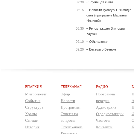
07:30
- Звучащая книга
08:15
– Новости культуры. Выход в
свет (программа Марьяны
Ильиной)
08:30
– Репортаж дня Виктории
Кауган
09:10
– Объявления
09:20
– Беседы о Вечном
ЕПАРХИЯ
ТЕЛЕКАНАЛ
РАДИО
Г
Митрополит
Эфир
Программа
Н
События
Новости
передач
А
Структура
Программы
Аудиоархив
Н
Храмы
Ответы на
О радиостанции
Ф
Святые
вопросы
Частоты
О
История
О телеканале
Контакты
К
Контакты