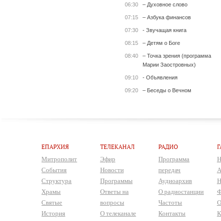
06:30
– Духовное слово
07:15
– Азбука финансов
07:30
- Звучащая книга
08:15
– Детям о Боге
08:40
– Точка зрения (программа
Марии Заостровных)
09:10
- Объявления
09:20
– Беседы о Вечном
ЕПАРХИЯ
ТЕЛЕКАНАЛ
РАДИО
Г
Митрополит
Эфир
Программа
Н
События
Новости
передач
А
Структура
Программы
Аудиоархив
Н
Храмы
Ответы на
О радиостанции
Ф
Святые
вопросы
Частоты
О
История
О телеканале
Контакты
К