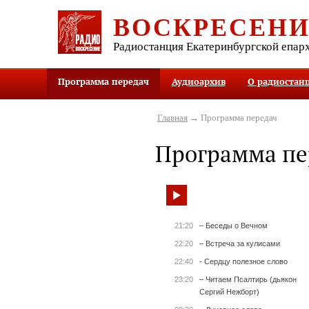
ВОСКРЕСЕН
Радиостанция Екатеринбургской епар
Программа передач
Аудиоархив
О радиостан
Главная
→ Программа передач
Программа пе
21:20
– Беседы о Вечном
22:20
– Встреча за кулисами
22:40
- Сердцу полезное слово
23:20
– Читаем Псалтирь (дьякон
Сергий Нежборт)