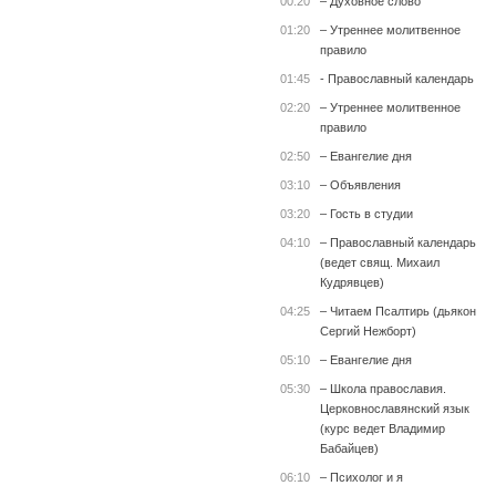
00:20
– Духовное слово
01:20
– Утреннее молитвенное
правило
01:45
- Православный календарь
02:20
– Утреннее молитвенное
правило
02:50
– Евангелие дня
03:10
– Объявления
03:20
– Гость в студии
04:10
– Православный календарь
(ведет свящ. Михаил
Кудрявцев)
04:25
– Читаем Псалтирь (дьякон
Сергий Нежборт)
05:10
– Евангелие дня
05:30
– Школа православия.
Церковнославянский язык
(курс ведет Владимир
Бабайцев)
06:10
– Психолог и я