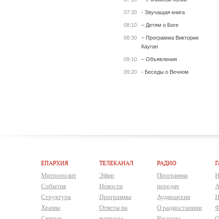
07:30
- Звучащая книга
08:10
– Детям о Боге
08:30
– Программа Виктории
Кауган
09:10
– Объявления
09:20
- Беседы о Вечном
ЕПАРХИЯ
ТЕЛЕКАНАЛ
РАДИО
Г
Митрополит
Эфир
Программа
Н
События
Новости
передач
А
Структура
Программы
Аудиоархив
Н
Храмы
Ответы на
О радиостанции
Ф
Святые
вопросы
Частоты
О