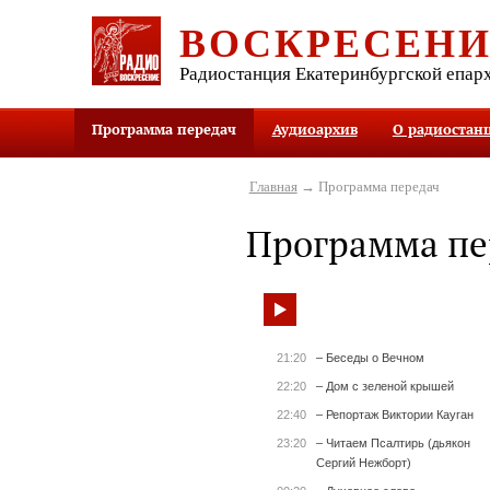
ВОСКРЕСЕН
Радиостанция Екатеринбургской епар
Программа передач
Аудиоархив
О радиостан
Главная
→ Программа передач
Программа пе
21:20
– Беседы о Вечном
22:20
– Дом с зеленой крышей
22:40
– Репортаж Виктории Кауган
23:20
– Читаем Псалтирь (дьякон
Сергий Нежборт)