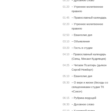
00:20
– Духовное слово
01:20
– Утреннее молитвенное
правило
01:45
– Православный календарь
02:20
– Утреннее молитвенное
правило
02:50
– Евангелие дня
03:10
– Объявления
03:20
– Гость в студии
04:10
- Православный календарь
(Свящ. Михаил Кудрявцев)
04:25
– Читаем Псалтирь (дьякон
Сергий Нежборт)
05:10
– Евангелие дня
05:30
– О вере и жизни (беседы со
священниками студии ТК
«Союз»)
06:15
– Рубрика ведущей
06:30
– Духовное слово
07:10
– У книжной полки