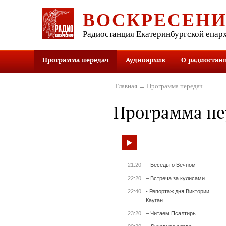
ВОСКРЕСЕН
Радиостанция Екатеринбургской епар
Программа передач
Аудиоархив
О радиостан
Главная
→ Программа передач
Программа пе
21:20
– Беседы о Вечном
22:20
– Встреча за кулисами
22:40
- Репортаж дня Виктории
Кауган
23:20
– Читаем Псалтирь