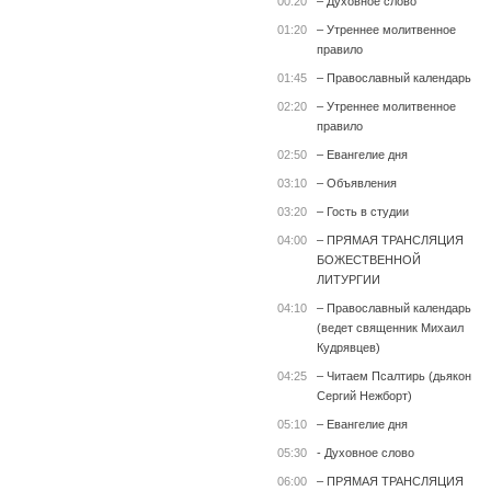
00:20
– Духовное слово
01:20
– Утреннее молитвенное
правило
01:45
– Православный календарь
02:20
– Утреннее молитвенное
правило
02:50
– Евангелие дня
03:10
– Объявления
03:20
– Гость в студии
04:00
– ПРЯМАЯ ТРАНСЛЯЦИЯ
БОЖЕСТВЕННОЙ
ЛИТУРГИИ
04:10
– Православный календарь
(ведет священник Михаил
Кудрявцев)
04:25
– Читаем Псалтирь (дьякон
Сергий Нежборт)
05:10
– Евангелие дня
05:30
- Духовное слово
06:00
– ПРЯМАЯ ТРАНСЛЯЦИЯ