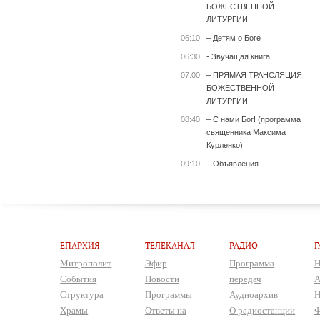
БОЖЕСТВЕННОЙ
ЛИТУРГИИ
06:10
– Детям о Боге
06:30
- Звучащая книга
07:00
– ПРЯМАЯ ТРАНСЛЯЦИЯ
БОЖЕСТВЕННОЙ
ЛИТУРГИИ
08:40
– С нами Бог! (программа
священника Максима
Курленко)
09:10
– Объявления
ЕПАРХИЯ
ТЕЛЕКАНАЛ
РАДИО
Г
Митрополит
Эфир
Программа
Н
События
Новости
передач
А
Структура
Программы
Аудиоархив
Н
Храмы
Ответы на
О радиостанции
Ф