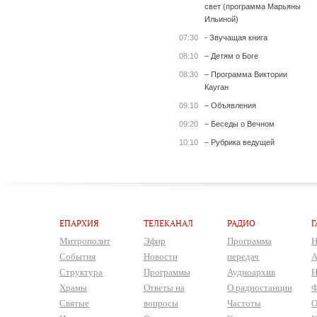
свет (программа Марьяны
Ильиной)
07:30
- Звучащая книга
08:10
– Детям о Боге
08:30
– Программа Виктории
Кауган
09:10
– Объявления
09:20
– Беседы о Вечном
10:10
– Рубрика ведущей
ЕПАРХИЯ
ТЕЛЕКАНАЛ
РАДИО
Г
Митрополит
Эфир
Программа
Н
События
Новости
передач
А
Структура
Программы
Аудиоархив
Н
Храмы
Ответы на
О радиостанции
Ф
Святые
вопросы
Частоты
О