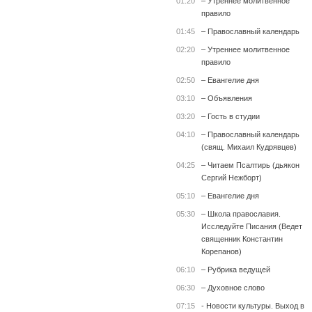
01:20
– Утреннее молитвенное
правило
01:45
– Православный календарь
02:20
– Утреннее молитвенное
правило
02:50
– Евангелие дня
03:10
– Объявления
03:20
– Гость в студии
04:10
– Православный календарь
(свящ. Михаил Кудрявцев)
04:25
– Читаем Псалтирь (дьякон
Сергий Нежборт)
05:10
– Евангелие дня
05:30
– Школа православия.
Исследуйте Писания (Ведет
священник Константин
Корепанов)
06:10
– Рубрика ведущей
06:30
– Духовное слово
07:15
- Новости культуры. Выход в