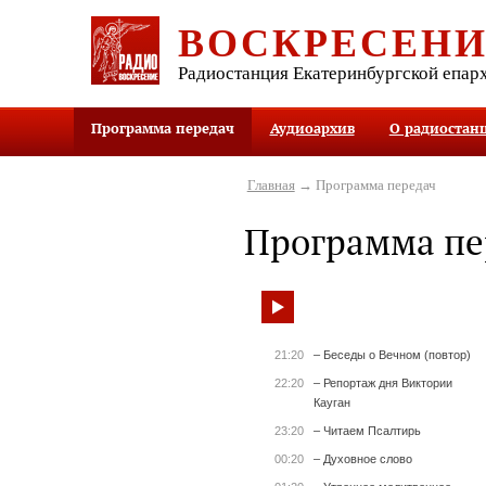
ВОСКРЕСЕН
Радиостанция Екатеринбургской епар
Программа передач
Аудиоархив
О радиостан
Главная
→ Программа передач
Программа пе
21:20
– Беседы о Вечном (повтор)
22:20
– Репортаж дня Виктории
Кауган
23:20
– Читаем Псалтирь
00:20
– Духовное слово