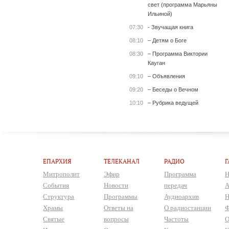
свет (программа Марьяны
Ильиной)
07:30
- Звучащая книга
08:10
– Детям о Боге
08:30
– Программа Виктории
Кауган
09:10
– Объявления
09:20
– Беседы о Вечном
10:10
– Рубрика ведущей
ЕПАРХИЯ
ТЕЛЕКАНАЛ
РАДИО
Г
Митрополит
Эфир
Программа
Н
События
Новости
передач
А
Структура
Программы
Аудиоархив
Н
Храмы
Ответы на
О радиостанции
Ф
Святые
вопросы
Частоты
О