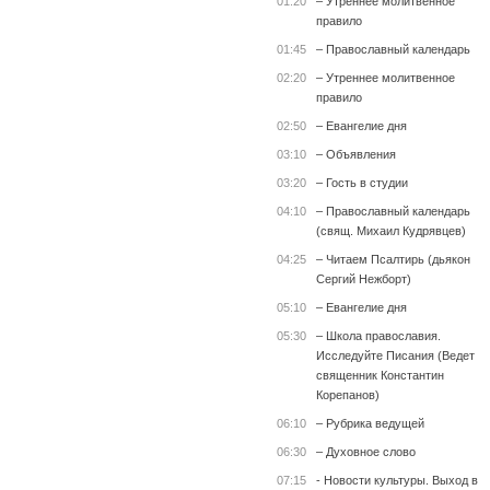
01:20
– Утреннее молитвенное
правило
01:45
– Православный календарь
02:20
– Утреннее молитвенное
правило
02:50
– Евангелие дня
03:10
– Объявления
03:20
– Гость в студии
04:10
– Православный календарь
(свящ. Михаил Кудрявцев)
04:25
– Читаем Псалтирь (дьякон
Сергий Нежборт)
05:10
– Евангелие дня
05:30
– Школа православия.
Исследуйте Писания (Ведет
священник Константин
Корепанов)
06:10
– Рубрика ведущей
06:30
– Духовное слово
07:15
- Новости культуры. Выход в