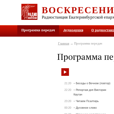
ВОСКРЕСЕН
Радиостанция Екатеринбургской епар
Программа передач
Аудиоархив
О радиостан
Главная
→ Программа передач
Программа пе
21:20
– Беседы о Вечном (повтор)
22:20
– Репортаж дня Виктории
Кауган
23:20
– Читаем Псалтирь
00:20
– Духовное слово