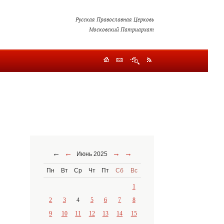
Русская Православная Церковь
Московский Патриархат
←
←
→
→
Июнь 2025
Пн
Вт
Ср
Чт
Пт
Сб
Вс
1
2
3
4
5
6
7
8
9
10
11
12
13
14
15