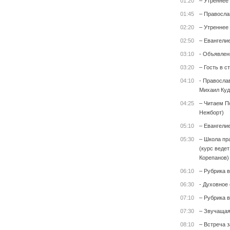
01:20
– Утреннее
01:45
– Правосла
02:20
– Утреннее
02:50
– Евангели
03:10
- Объявлен
03:20
– Гость в с
04:10
- Правосла
Михаил Куд
04:25
– Читаем П
Нежборт)
05:10
– Евангели
05:30
– Школа пр
(курс веде
Корепанов)
06:10
– Рубрика 
06:30
- Духовное
07:10
– Рубрика 
07:30
– Звучащая
08:10
– Встреча 