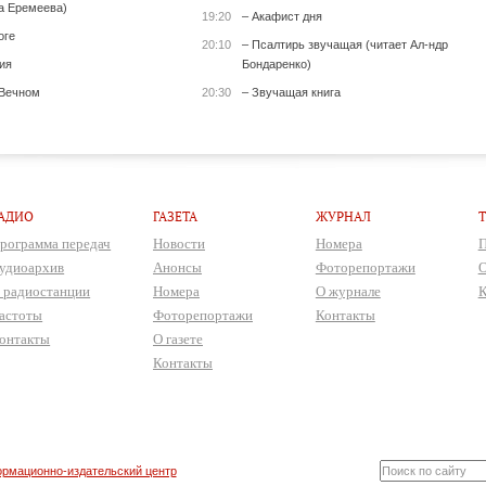
а Еремеева)
19:20
– Акафист дня
оге
20:10
– Псалтирь звучащая (читает Ал-ндр
ия
Бондаренко)
 Вечном
20:30
– Звучащая книга
АДИО
ГАЗЕТА
ЖУРНАЛ
рограмма передач
Новости
Номера
П
удиоархив
Анонсы
Фоторепортажи
О
 радиостанции
Номера
О журнале
К
астоты
Фоторепортажи
Контакты
онтакты
О газете
Контакты
рмационно-издательский центр