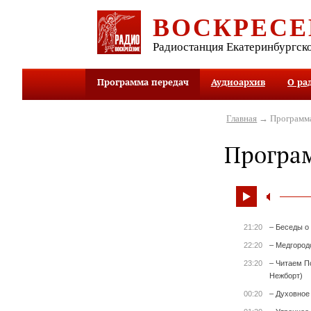
ВОСКРЕСЕ
Радиостанция Екатеринбургск
Программа передач
Аудиоархив
О ра
Главная
→ Программа
Програ
21:20
– Беседы о
22:20
– Медгород
23:20
– Читаем П
Нежборт)
00:20
– Духовное