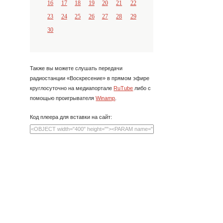
16
17
18
19
20
21
22
23
24
25
26
27
28
29
30
Также вы можете слушать передачи
радиостанции «Воскресение» в прямом эфире
круглосуточно на медиапортале
RuTube
либо с
помощью проигрывателя
Winamp
.
Код плеера для вставки на сайт: