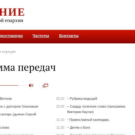
НИЕ
ой епархии
диостанции
Частоты
Контакты
 передач
мма передач
 Вечном
10:10
– Рубрика ведущей
ок с доктором Хлыновым
10:30
– Сердцу полезное слово (программа
Виктории Кауган)
салтирь (дьякон Сергий
11:10
- Православный календарь
 слово
11:20
– Детям о Боге