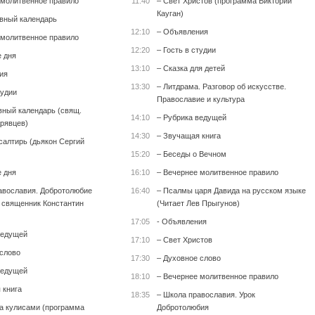
 молитвенное правило
11:40
– Свет Христов (программа Виктории
Кауган)
вный календарь
12:10
– Объявления
 молитвенное правило
12:20
– Гость в студии
е дня
13:10
– Сказка для детей
ия
13:30
– Литдрама. Разговор об искусстве.
тудии
Православие и культура
вный календарь (свящ.
14:10
– Рубрика ведущей
рявцев)
14:30
– Звучащая книга
салтирь (дьякон Сергий
15:20
– Беседы о Вечном
е дня
16:10
– Вечернее молитвенное правило
авославия. Добротолюбие
16:40
– Псалмы царя Давида на русском языке
т священник Константин
(Читает Лев Прыгунов)
17:05
- Объявления
ведущей
17:10
– Свет Христов
 слово
17:30
– Духовное слово
ведущей
18:10
– Вечернее молитвенное правило
 книга
18:35
– Школа православия. Урок
за кулисами (программа
Добротолюбия