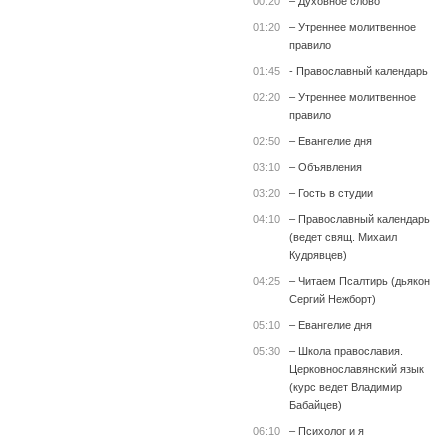
00:20
– Духовное слово
01:20
– Утреннее молитвенное
правило
01:45
- Православный календарь
02:20
– Утреннее молитвенное
правило
02:50
– Евангелие дня
03:10
– Объявления
03:20
– Гость в студии
04:10
– Православный календарь
(ведет свящ. Михаил
Кудрявцев)
04:25
– Читаем Псалтирь (дьякон
Сергий Нежборт)
05:10
– Евангелие дня
05:30
– Школа православия.
Церковнославянский язык
(курс ведет Владимир
Бабайцев)
06:10
– Психолог и я