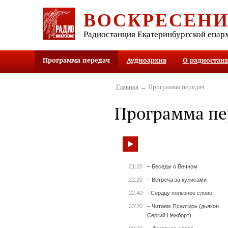
ВОСКРЕСЕН
Радиостанция Екатеринбургской епар
Программа передач
Аудиоархив
О радиостан
Главная
→ Программа передач
Программа пе
21:20
– Беседы о Вечном
22:20
– Встреча за кулисами
22:40
- Сердцу полезное слово
23:20
– Читаем Псалтирь (дьякон
Сергий Нежборт)