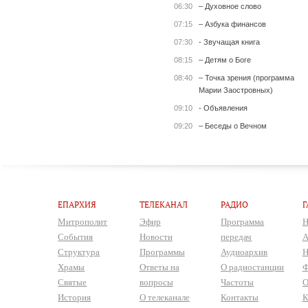
06:30
– Духовное слово
07:15
– Азбука финансов
07:30
- Звучащая книга
08:15
– Детям о Боге
08:40
– Точка зрения (программа
Марии Заостровных)
09:10
- Объявления
09:20
– Беседы о Вечном
ЕПАРХИЯ
ТЕЛЕКАНАЛ
РАДИО
Г
Митрополит
Эфир
Программа
Н
События
Новости
передач
А
Структура
Программы
Аудиоархив
Н
Храмы
Ответы на
О радиостанции
Ф
Святые
вопросы
Частоты
О
История
О телеканале
Контакты
К