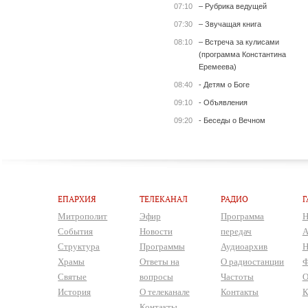
07:10
– Рубрика ведущей
07:30
– Звучащая книга
08:10
– Встреча за кулисами
(программа Константина
Еремеева)
08:40
- Детям о Боге
09:10
- Объявления
09:20
- Беседы о Вечном
ЕПАРХИЯ
ТЕЛЕКАНАЛ
РАДИО
Г
Митрополит
Эфир
Программа
Н
События
Новости
передач
А
Структура
Программы
Аудиоархив
Н
Храмы
Ответы на
О радиостанции
Ф
Святые
вопросы
Частоты
О
История
О телеканале
Контакты
К
Контакты