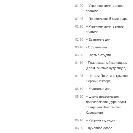
01:20
– Утреннее молитвенное
правило
01:45
– Православный календарь
02:20
– Утреннее молитвенное
правило
02:50
– Евангелие дня
03:10
- Объявления
03:20
– Гость в студии
04:10
- Православный календарь
(свящ. Михаил Кудрявцев)
04:25
– Читаем Псалтирь (дьякон
Сергий Нежборт)
05:10
– Евангелие дня
05:30
– Школа православия.
Добротолюбие (курс ведет
священник Константин
Корепанов)
06:10
– Рубрика ведущей
06:30
- Духовное слово