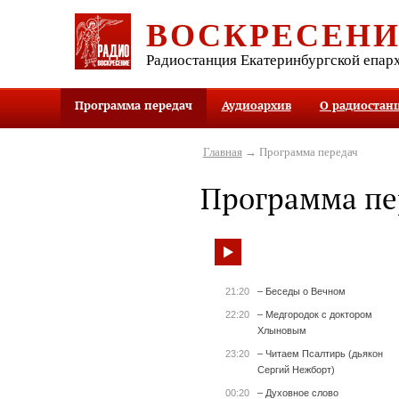
ВОСКРЕСЕН
Радиостанция Екатеринбургской епар
Программа передач
Аудиоархив
О радиостан
Главная
→ Программа передач
Программа пе
21:20
– Беседы о Вечном
22:20
– Медгородок с доктором
Хлыновым
23:20
– Читаем Псалтирь (дьякон
Сергий Нежборт)
00:20
– Духовное слово