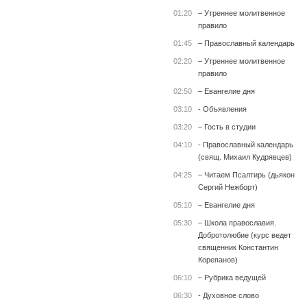
01:20
– Утреннее молитвенное
правило
01:45
– Православный календарь
02:20
– Утреннее молитвенное
правило
02:50
– Евангелие дня
03:10
- Объявления
03:20
– Гость в студии
04:10
- Православный календарь
(свящ. Михаил Кудрявцев)
04:25
– Читаем Псалтирь (дьякон
Сергий Нежборт)
05:10
– Евангелие дня
05:30
– Школа православия.
Добротолюбие (курс ведет
священник Константин
Корепанов)
06:10
– Рубрика ведущей
06:30
- Духовное слово