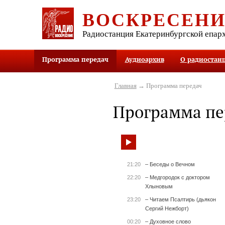
ВОСКРЕСЕН
Радиостанция Екатеринбургской епар
Программа передач
Аудиоархив
О радиостан
Главная
→ Программа передач
Программа пе
21:20
– Беседы о Вечном
22:20
– Медгородок с доктором
Хлыновым
23:20
– Читаем Псалтирь (дьякон
Сергий Нежборт)
00:20
– Духовное слово