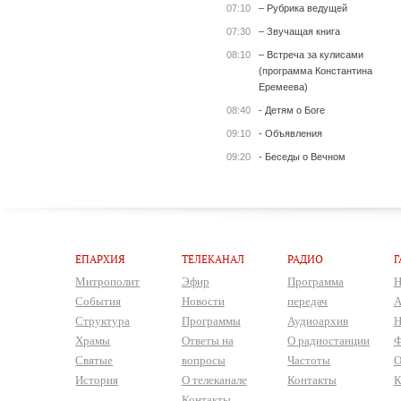
07:10
– Рубрика ведущей
07:30
– Звучащая книга
08:10
– Встреча за кулисами
(программа Константина
Еремеева)
08:40
- Детям о Боге
09:10
- Объявления
09:20
- Беседы о Вечном
ЕПАРХИЯ
ТЕЛЕКАНАЛ
РАДИО
Г
Митрополит
Эфир
Программа
Н
События
Новости
передач
А
Структура
Программы
Аудиоархив
Н
Храмы
Ответы на
О радиостанции
Ф
Святые
вопросы
Частоты
О
История
О телеканале
Контакты
К
Контакты