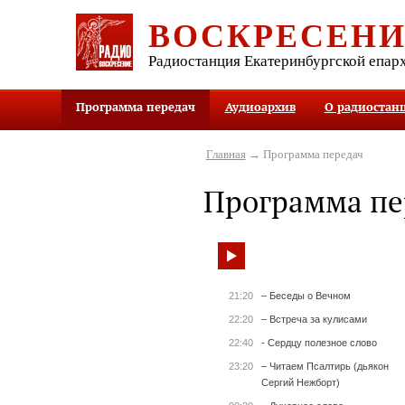
ВОСКРЕСЕН
Радиостанция Екатеринбургской епар
Программа передач
Аудиоархив
О радиостан
Главная
→ Программа передач
Программа пе
21:20
– Беседы о Вечном
22:20
– Встреча за кулисами
22:40
- Сердцу полезное слово
23:20
– Читаем Псалтирь (дьякон
Сергий Нежборт)