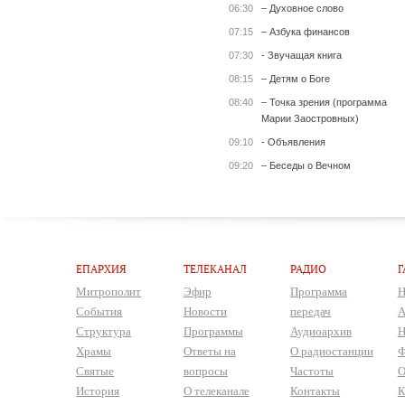
06:30
– Духовное слово
07:15
– Азбука финансов
07:30
- Звучащая книга
08:15
– Детям о Боге
08:40
– Точка зрения (программа
Марии Заостровных)
09:10
- Объявления
09:20
– Беседы о Вечном
ЕПАРХИЯ
ТЕЛЕКАНАЛ
РАДИО
Г
Митрополит
Эфир
Программа
Н
События
Новости
передач
А
Структура
Программы
Аудиоархив
Н
Храмы
Ответы на
О радиостанции
Ф
Святые
вопросы
Частоты
О
История
О телеканале
Контакты
К