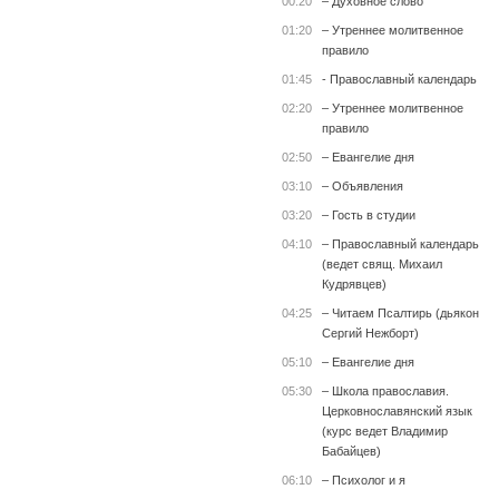
00:20
– Духовное слово
01:20
– Утреннее молитвенное
правило
01:45
- Православный календарь
02:20
– Утреннее молитвенное
правило
02:50
– Евангелие дня
03:10
– Объявления
03:20
– Гость в студии
04:10
– Православный календарь
(ведет свящ. Михаил
Кудрявцев)
04:25
– Читаем Псалтирь (дьякон
Сергий Нежборт)
05:10
– Евангелие дня
05:30
– Школа православия.
Церковнославянский язык
(курс ведет Владимир
Бабайцев)
06:10
– Психолог и я