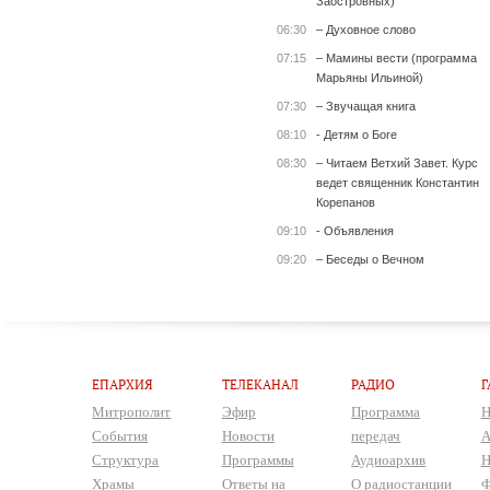
Заостровных)
06:30
– Духовное слово
07:15
– Мамины вести (программа
Марьяны Ильиной)
07:30
– Звучащая книга
08:10
- Детям о Боге
08:30
– Читаем Ветхий Завет. Курс
ведет священник Константин
Корепанов
09:10
- Объявления
09:20
– Беседы о Вечном
ЕПАРХИЯ
ТЕЛЕКАНАЛ
РАДИО
Г
Митрополит
Эфир
Программа
Н
События
Новости
передач
А
Структура
Программы
Аудиоархив
Н
Храмы
Ответы на
О радиостанции
Ф