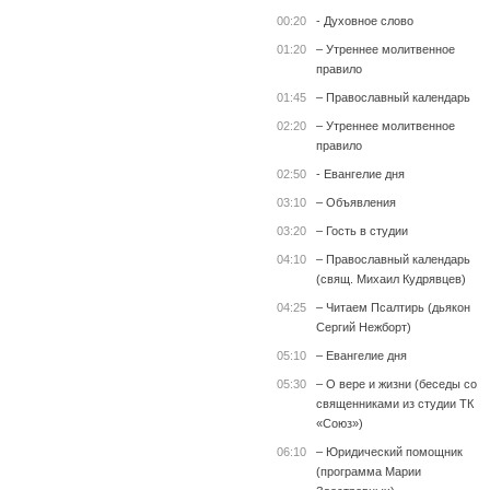
00:20
- Духовное слово
01:20
– Утреннее молитвенное
правило
01:45
– Православный календарь
02:20
– Утреннее молитвенное
правило
02:50
- Евангелие дня
03:10
– Объявления
03:20
– Гость в студии
04:10
– Православный календарь
(свящ. Михаил Кудрявцев)
04:25
– Читаем Псалтирь (дьякон
Сергий Нежборт)
05:10
– Евангелие дня
05:30
– О вере и жизни (беседы со
священниками из студии ТК
«Союз»)
06:10
– Юридический помощник
(программа Марии