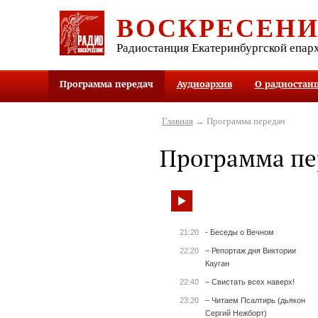
ВОСКРЕСЕН
Радиостанция Екатеринбургской епар
Программа передач
Аудиоархив
О радиостан
Главная
→ Программа передач
Программа пе
21:20
- Беседы о Вечном
22:20
– Репортаж дня Виктории
Кауган
22:40
– Свистать всех наверх!
23:20
– Читаем Псалтирь (дьякон
Сергий Нежборт)