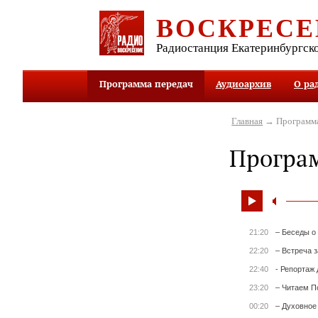
ВОСКРЕСЕ
Радиостанция Екатеринбургск
Программа передач
Аудиоархив
О ра
Главная
→ Программа
Програ
21:20
– Беседы о
22:20
– Встреча 
22:40
- Репортаж 
23:20
– Читаем П
00:20
– Духовное