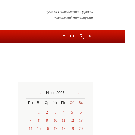
Русская Православная Церковь
Московский Патриархат
←
←
→
→
Июль 2025
Пн
Вт
Ср
Чт
Пт
Сб
Вс
1
2
3
4
5
6
7
8
9
10
11
12
13
14
15
16
17
18
19
20