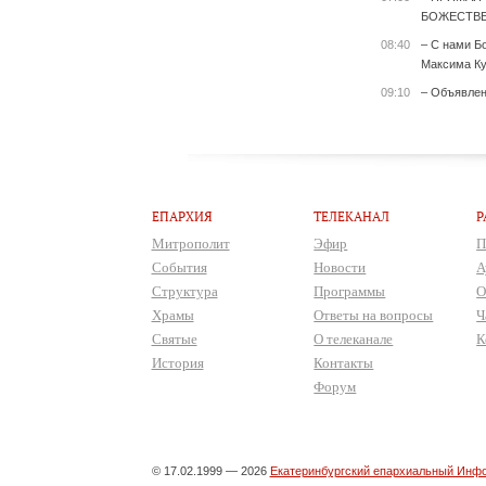
БОЖЕСТВЕ
08:40
– С нами Б
Максима Ку
09:10
– Объявле
ЕПАРХИЯ
ТЕЛЕКАНАЛ
Р
Митрополит
Эфир
П
События
Новости
А
Структура
Программы
О
Храмы
Ответы на вопросы
Ч
Святые
О телеканале
К
История
Контакты
Форум
© 17.02.1999 — 2026
Екатеринбургский епархиальный Инфо