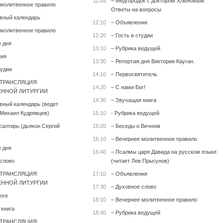
11:05
– Медгородок с доктором Хлыновым.
 молитвенное правило
Ответы на вопросы
вный календарь
12:10
– Объявления
 молитвенное правило
12:20
– Гость в студии
е дня
13:10
– Рубрика ведущей
ния
13:30
– Репортаж дня Виктории Кауган.
тудии
14:10
– Первосвятитель
 ТРАНСЛЯЦИЯ
14:20
– С нами Бог!
ННОЙ ЛИТУРГИИ
14:30
– Звучащая книга
вный календарь (ведет
Михаил Кудрявцев)
15:10
- Рубрика ведущей
салтирь (дьякон Сергий
15:20
– Беседы о Вечном
16:10
– Вечернее молитвенное правило
е дня
16:40
– Псалмы царя Давида на русском языке
 слово
(читает Лев Прыгунов)
 ТРАНСЛЯЦИЯ
17:10
– Объявления
ННОЙ ЛИТУРГИИ
17:30
– Духовное слово
оге
18:10
– Вечернее молитвенное правило
 книга
18:40
– Рубрика ведущей
 ТРАНСЛЯЦИЯ