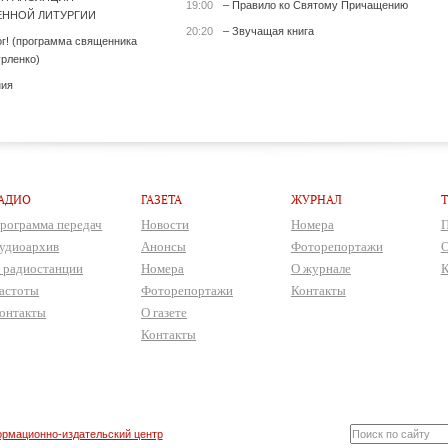
19:00
– Правило ко Святому Причащению
ННОЙ ЛИТУРГИИ
20:20
– Звучащая книга
ог! (программа священника
рленко)
ния
АДИО
ГАЗЕТА
ЖУРНАЛ
рограмма передач
Новости
Номера
П
удиоархив
Анонсы
Фоторепортажи
О
 радиостанции
Номера
О журнале
К
астоты
Фоторепортажи
Контакты
онтакты
О газете
Контакты
рмационно-издательский центр