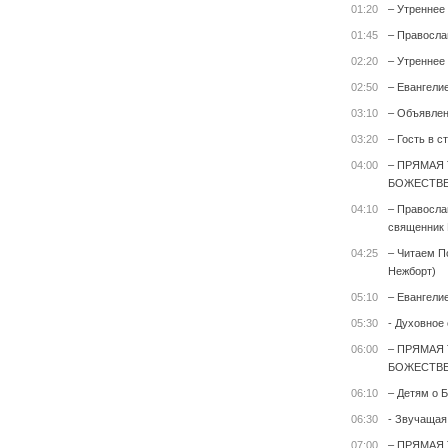
01:20
– Утреннее
01:45
– Правосла
02:20
– Утреннее
02:50
– Евангели
03:10
– Объявле
03:20
– Гость в с
04:00
– ПРЯМАЯ
БОЖЕСТВЕ
04:10
– Правосла
священник 
04:25
– Читаем П
Нежборт)
05:10
– Евангели
05:30
- Духовное
06:00
– ПРЯМАЯ
БОЖЕСТВЕ
06:10
– Детям о Б
06:30
- Звучащая
07:00
– ПРЯМАЯ