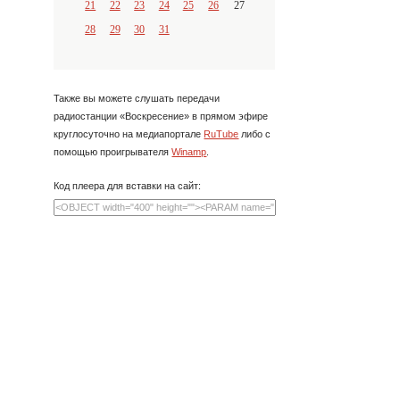
21
22
23
24
25
26
27
28
29
30
31
Также вы можете слушать передачи
радиостанции «Воскресение» в прямом эфире
круглосуточно на медиапортале
RuTube
либо с
помощью проигрывателя
Winamp
.
Код плеера для вставки на сайт: