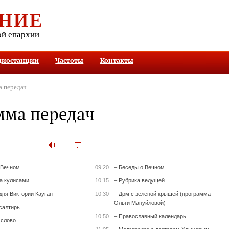
НИЕ
ой епархии
диостанции
Частоты
Контакты
 передач
мма передач
 Вечном
09:20
– Беседы о Вечном
за кулисами
10:15
– Рубрика ведущей
дня Виктории Кауган
10:30
– Дом с зеленой крышей (программа
Ольги Мануйловой)
салтирь
10:50
– Православный календарь
 слово