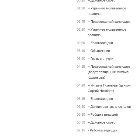
00:20
– Духовное слово
01:20
– Утреннее молитвенное
правило
01:45
– Православный календарь
02:20
– Утреннее молитвенное
правило
02:50
– Евангелие дня
03:10
– Объявления
03:20
– Гость в студии
04:15
– Православный календарь
(ведет священник Михаил
Кудрявцев)
04:20
– Читаем Псалтирь (дьякон
Сергий Нежборт)
05:15
– Евангелие дня
05:30
– Деяния святых апостолов
06:10
– Рубрика ведущей
06:30
– Духовное слово
07:15
- Рубрика ведущей