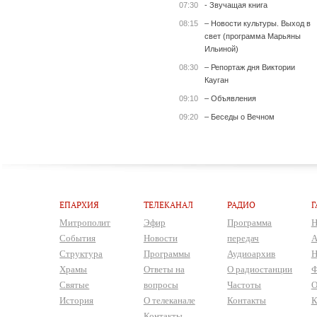
07:30
- Звучащая книга
08:15
– Новости культуры. Выход в
свет (программа Марьяны
Ильиной)
08:30
– Репортаж дня Виктории
Кауган
09:10
– Объявления
09:20
– Беседы о Вечном
ЕПАРХИЯ
ТЕЛЕКАНАЛ
РАДИО
Г
Митрополит
Эфир
Программа
Н
События
Новости
передач
А
Структура
Программы
Аудиоархив
Н
Храмы
Ответы на
О радиостанции
Ф
Святые
вопросы
Частоты
О
История
О телеканале
Контакты
К
Контакты