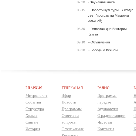
07:30
- Звучащая книга
08:15
– Новости культуры. Выход в
свет (программа Марьяны
Ильиной)
08:30
– Репортаж дня Виктории
Кауган
09:10
– Объявления
09:20
– Беседы о Вечном
ЕПАРХИЯ
ТЕЛЕКАНАЛ
РАДИО
Г
Митрополит
Эфир
Программа
Н
События
Новости
передач
А
Структура
Программы
Аудиоархив
Н
Храмы
Ответы на
О радиостанции
Ф
Святые
вопросы
Частоты
О
История
О телеканале
Контакты
К
Контакты