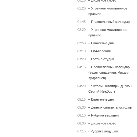
00:20
– Духовное слово
01:20
– Утреннее молитвенное
правило
01:45
– Православный календарь
02:20
– Утреннее молитвенное
правило
02:50
– Евангелие дня
03:10
– Объявления
03:20
– Гость в студии
04:15
– Православный календарь
(ведет священник Михаил
Кудрявцев)
04:20
– Читаем Псалтирь (дьякон
Сергий Нежборт)
05:15
– Евангелие дня
05:30
– Деяния святых апостолов
06:10
– Рубрика ведущей
06:30
– Духовное слово
07:15
- Рубрика ведущей