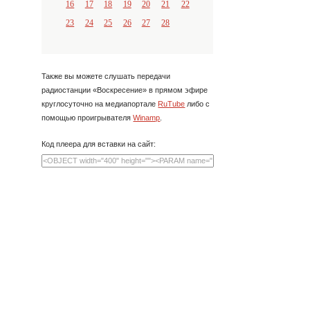
16
17
18
19
20
21
22
23
24
25
26
27
28
Также вы можете слушать передачи
радиостанции «Воскресение» в прямом эфире
круглосуточно на медиапортале
RuTube
либо с
помощью проигрывателя
Winamp
.
Код плеера для вставки на сайт: