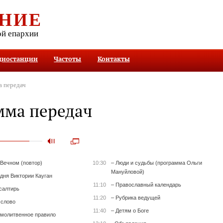
НИЕ
ой епархии
диостанции
Частоты
Контакты
 передач
мма передач
 Вечном (повтор)
10:30
– Люди и судьбы (программа Ольги
Мануйловой)
 дня Виктории Кауган
11:10
– Православный календарь
салтирь
11:20
– Рубрика ведущей
 слово
11:40
– Детям о Боге
 молитвенное правило