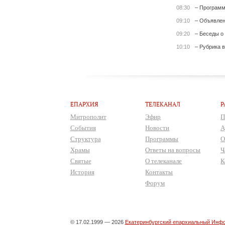
08:30
– Программ
09:10
– Объявле
09:20
– Беседы о
10:10
– Рубрика 
ЕПАРХИЯ
ТЕЛЕКАНАЛ
Р
Митрополит
Эфир
П
События
Новости
А
Структура
Программы
О
Храмы
Ответы на вопросы
Ч
Святые
О телеканале
К
История
Контакты
Форум
© 17.02.1999 — 2026
Екатеринбургский епархиальный Инфо