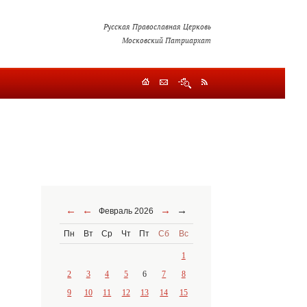
Русская Православная Церковь
Московский Патриархат
←
←
→
→
Февраль 2026
Пн
Вт
Ср
Чт
Пт
Сб
Вс
1
2
3
4
5
6
7
8
9
10
11
12
13
14
15