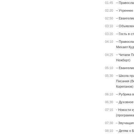
01:45
– Правосла
02:20
– Утреннее
02:50
– Евангели
03:10
– Объявле
03:20
– Гость в с
04:10
– Правосла
Михаил Куд
04:25
– Читаем П
Нежборт)
05:10
– Евангели
05:30
– Школа пр
Писания (В
Корепанов)
06:10
– Рубрика 
06:30
– Духовное
07:15
- Новости к
(программа
07:30
- Звучащая
08:10
– Детям о Б