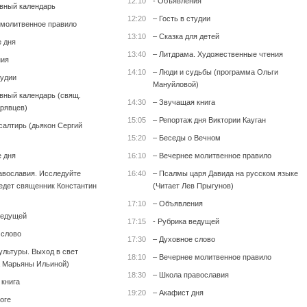
12:10
- Объявления
вный календарь
12:20
– Гость в студии
 молитвенное правило
13:10
– Сказка для детей
е дня
13:40
– Литдрама. Художественные чтения
ния
14:10
– Люди и судьбы (программа Ольги
тудии
Мануйловой)
вный календарь (свящ.
14:30
– Звучащая книга
рявцев)
15:05
– Репортаж дня Виктории Кауган
салтирь (дьякон Сергий
15:20
– Беседы о Вечном
е дня
16:10
– Вечернее молитвенное правило
авославия. Исследуйте
16:40
– Псалмы царя Давида на русском языке
едет священник Константин
(Читает Лев Прыгунов)
17:10
– Объявления
ведущей
17:15
- Рубрика ведущей
 слово
17:30
– Духовное слово
ультуры. Выход в свет
18:10
– Вечернее молитвенное правило
 Марьяны Ильиной)
18:30
– Школа православия
 книга
19:20
– Акафист дня
оге