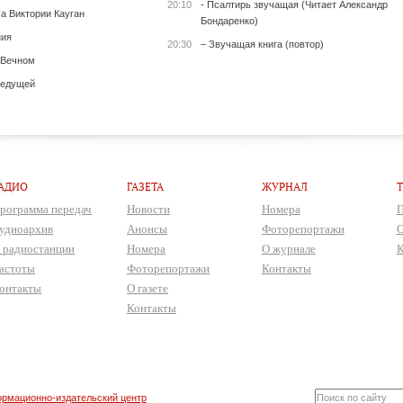
20:10
- Псалтирь звучащая (Читает Александр
а Виктории Кауган
Бондаренко)
ния
20:30
– Звучащая книга (повтор)
 Вечном
ведущей
АДИО
ГАЗЕТА
ЖУРНАЛ
рограмма передач
Новости
Номера
П
удиоархив
Анонсы
Фоторепортажи
О
 радиостанции
Номера
О журнале
К
астоты
Фоторепортажи
Контакты
онтакты
О газете
Контакты
рмационно-издательский центр