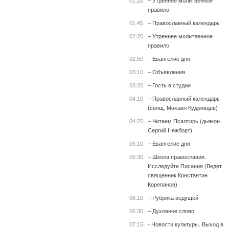
01:20
– Утреннее молитвенное
правило
01:45
– Православный календарь
02:20
– Утреннее молитвенное
правило
02:50
– Евангелие дня
03:10
– Объявления
03:20
– Гость в студии
04:10
– Православный календарь
(свящ. Михаил Кудрявцев)
04:25
– Читаем Псалтирь (дьякон
Сергий Нежборт)
05:10
– Евангелие дня
05:30
– Школа православия.
Исследуйте Писания (Ведет
священник Константин
Корепанов)
06:10
– Рубрика ведущей
06:30
– Духовное слово
07:15
- Новости культуры. Выход в