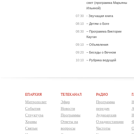
свет (программа Марьяны
Ильиной)
07:30
- Звучащая книга
08:10
– Детям о Боге
08:30
– Программа Виктории
Кауган
09:10
– Объявления
09:20
– Беседы о Вечном
10:10
– Рубрика ведущей
ЕПАРХИЯ
ТЕЛЕКАНАЛ
РАДИО
Г
Митрополит
Эфир
Программа
Н
События
Новости
передач
А
Структура
Программы
Аудиоархив
Н
Храмы
Ответы на
О радиостанции
Ф
Святые
вопросы
Частоты
О