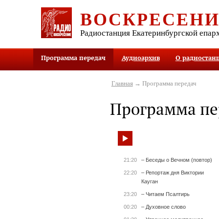
ВОСКРЕСЕН
Радиостанция Екатеринбургской епар
Программа передач
Аудиоархив
О радиостан
Главная
→ Программа передач
Программа пе
21:20
– Беседы о Вечном (повтор)
22:20
– Репортаж дня Виктории
Кауган
23:20
– Читаем Псалтирь
00:20
– Духовное слово