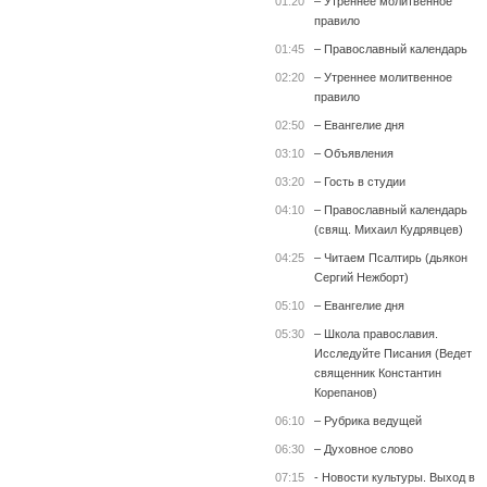
01:20
– Утреннее молитвенное
правило
01:45
– Православный календарь
02:20
– Утреннее молитвенное
правило
02:50
– Евангелие дня
03:10
– Объявления
03:20
– Гость в студии
04:10
– Православный календарь
(свящ. Михаил Кудрявцев)
04:25
– Читаем Псалтирь (дьякон
Сергий Нежборт)
05:10
– Евангелие дня
05:30
– Школа православия.
Исследуйте Писания (Ведет
священник Константин
Корепанов)
06:10
– Рубрика ведущей
06:30
– Духовное слово
07:15
- Новости культуры. Выход в