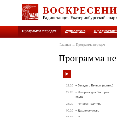
ВОСКРЕСЕН
Радиостанция Екатеринбургской епар
Программа передач
Аудиоархив
О радиостан
Главная
→ Программа передач
Программа пе
21:20
– Беседы о Вечном (повтор)
22:20
– Репортаж дня Виктории
Кауган
23:20
– Читаем Псалтирь
00:20
– Духовное слово