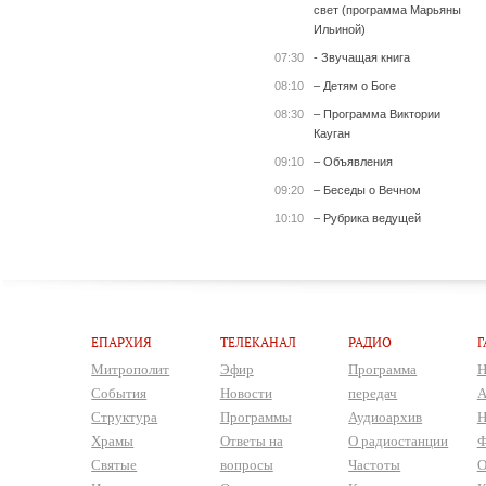
свет (программа Марьяны
Ильиной)
07:30
- Звучащая книга
08:10
– Детям о Боге
08:30
– Программа Виктории
Кауган
09:10
– Объявления
09:20
– Беседы о Вечном
10:10
– Рубрика ведущей
ЕПАРХИЯ
ТЕЛЕКАНАЛ
РАДИО
Г
Митрополит
Эфир
Программа
Н
События
Новости
передач
А
Структура
Программы
Аудиоархив
Н
Храмы
Ответы на
О радиостанции
Ф
Святые
вопросы
Частоты
О