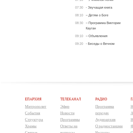
07:30
- Звучащая книга
08:10
– Детям о Боге
08:30
– Программа Виктории
Кауган
09:10
– Объявления
09:20
- Беседы о Вечном
ЕПАРХИЯ
ТЕЛЕКАНАЛ
РАДИО
Г
Митрополит
Эфир
Программа
Н
События
Новости
передач
А
Структура
Программы
Аудиоархив
Н
Храмы
Ответы на
О радиостанции
Ф
Святые
вопросы
Частоты
О