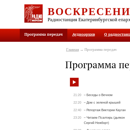
ВОСКРЕСЕН
Радиостанция Екатеринбургской епар
Программа передач
Аудиоархив
О радиостан
Главная
→ Программа передач
Программа пе
21:20
– Беседы о Вечном
22:20
– Дом с зеленой крышей
22:40
– Репортаж Виктории Кауган
23:20
– Читаем Псалтирь (дьякон
Сергий Нежборт)