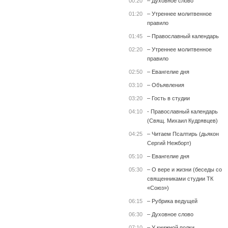
00:20
– Духовное слово
01:20
– Утреннее молитвенное
правило
01:45
– Православный календарь
02:20
– Утреннее молитвенное
правило
02:50
– Евангелие дня
03:10
– Объявления
03:20
– Гость в студии
04:10
- Православный календарь
(Свящ. Михаил Кудрявцев)
04:25
– Читаем Псалтирь (дьякон
Сергий Нежборт)
05:10
– Евангелие дня
05:30
– О вере и жизни (беседы со
священниками студии ТК
«Союз»)
06:15
– Рубрика ведущей
06:30
– Духовное слово
07:10
– У книжной полки