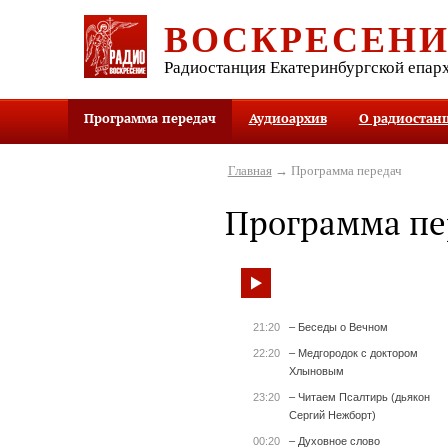
ВОСКРЕСЕН
Радиостанция Екатеринбургской епар
Программа передач
Аудиоархив
О радиостан
Главная
→ Программа передач
Программа пе
21:20
– Беседы о Вечном
22:20
– Медгородок с доктором
Хлыновым
23:20
– Читаем Псалтирь (дьякон
Сергий Нежборт)
00:20
– Духовное слово