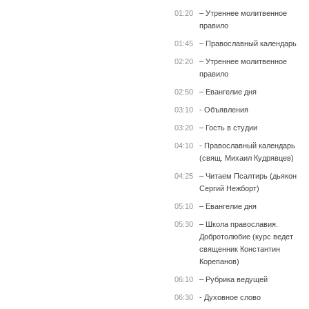
01:20
– Утреннее молитвенное
правило
01:45
– Православный календарь
02:20
– Утреннее молитвенное
правило
02:50
– Евангелие дня
03:10
- Объявления
03:20
– Гость в студии
04:10
- Православный календарь
(свящ. Михаил Кудрявцев)
04:25
– Читаем Псалтирь (дьякон
Сергий Нежборт)
05:10
– Евангелие дня
05:30
– Школа православия.
Добротолюбие (курс ведет
священник Константин
Корепанов)
06:10
– Рубрика ведущей
06:30
- Духовное слово