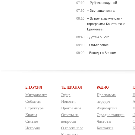
07:10
– Рубрика ведущей
07:30
– Звучащая книга
08:10
– Встреча за кулисами
(программа Константина
Еремеева)
08:40
- Детям о Боге
09:10
- Объявления
09:20
- Беседы о Вечном
ЕПАРХИЯ
ТЕЛЕКАНАЛ
РАДИО
Г
Митрополит
Эфир
Программа
Н
События
Новости
передач
А
Структура
Программы
Аудиоархив
Н
Храмы
Ответы на
О радиостанции
Ф
Святые
вопросы
Частоты
О
История
О телеканале
Контакты
К
Контакты