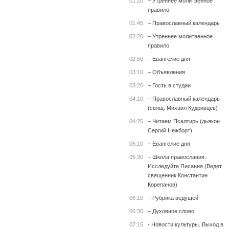
01:20
– Утреннее молитвенное
правило
01:45
– Православный календарь
02:20
– Утреннее молитвенное
правило
02:50
– Евангелие дня
03:10
– Объявления
03:20
– Гость в студии
04:10
– Православный календарь
(свящ. Михаил Кудрявцев)
04:25
– Читаем Псалтирь (дьякон
Сергий Нежборт)
05:10
– Евангелие дня
05:30
– Школа православия.
Исследуйте Писания (Ведет
священник Константин
Корепанов)
06:10
– Рубрика ведущей
06:30
– Духовное слово
07:15
- Новости культуры. Выход в