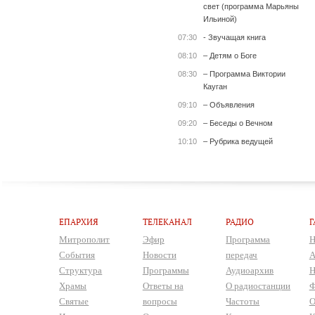
свет (программа Марьяны
Ильиной)
07:30
- Звучащая книга
08:10
– Детям о Боге
08:30
– Программа Виктории
Кауган
09:10
– Объявления
09:20
– Беседы о Вечном
10:10
– Рубрика ведущей
ЕПАРХИЯ
ТЕЛЕКАНАЛ
РАДИО
Г
Митрополит
Эфир
Программа
Н
События
Новости
передач
А
Структура
Программы
Аудиоархив
Н
Храмы
Ответы на
О радиостанции
Ф
Святые
вопросы
Частоты
О