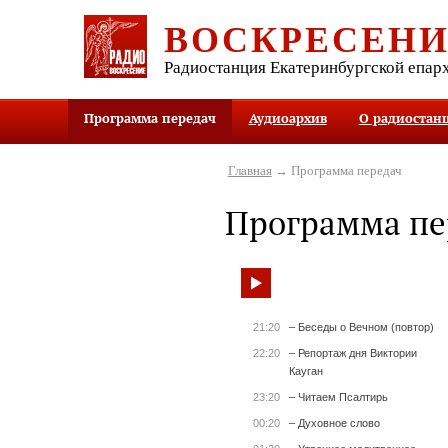
ВОСКРЕСЕН
Радиостанция Екатеринбургской епар
Программа передач
Аудиоархив
О радиостан
Главная
→ Программа передач
Программа пе
21:20
– Беседы о Вечном (повтор)
22:20
– Репортаж дня Виктории
Кауган
23:20
– Читаем Псалтирь
00:20
– Духовное слово