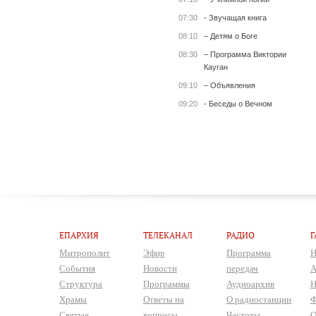
07:30
- Звучащая книга
08:10
– Детям о Боге
08:30
– Программа Виктории
Кауган
09:10
– Объявления
09:20
- Беседы о Вечном
ЕПАРХИЯ
ТЕЛЕКАНАЛ
РАДИО
Г
Митрополит
Эфир
Программа
Н
События
Новости
передач
А
Структура
Программы
Аудиоархив
Н
Храмы
Ответы на
О радиостанции
Ф
Святые
вопросы
Частоты
О