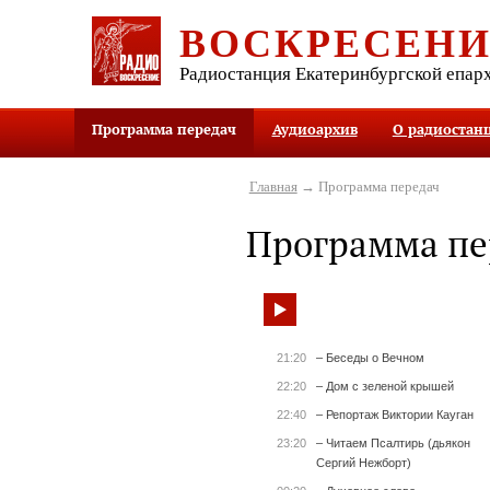
ВОСКРЕСЕН
Радиостанция Екатеринбургской епар
Программа передач
Аудиоархив
О радиостан
Главная
→ Программа передач
Программа пе
21:20
– Беседы о Вечном
22:20
– Дом с зеленой крышей
22:40
– Репортаж Виктории Кауган
23:20
– Читаем Псалтирь (дьякон
Сергий Нежборт)