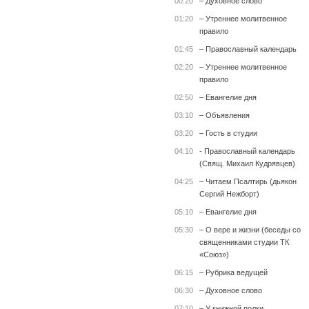
00:20
– Духовное слово
01:20
– Утреннее молитвенное
правило
01:45
– Православный календарь
02:20
– Утреннее молитвенное
правило
02:50
– Евангелие дня
03:10
– Объявления
03:20
– Гость в студии
04:10
- Православный календарь
(Свящ. Михаил Кудрявцев)
04:25
– Читаем Псалтирь (дьякон
Сергий Нежборт)
05:10
– Евангелие дня
05:30
– О вере и жизни (беседы со
священниками студии ТК
«Союз»)
06:15
– Рубрика ведущей
06:30
– Духовное слово
07:10
– У книжной полки