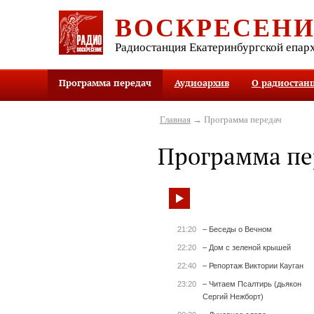
ВОСКРЕСЕН
Радиостанция Екатеринбургской епар
Программа передач
Аудиоархив
О радиостан
Главная
→ Программа передач
Программа пе
21:20
– Беседы о Вечном
22:20
– Дом с зеленой крышей
22:40
– Репортаж Виктории Кауган
23:20
– Читаем Псалтирь (дьякон
Сергий Нежборт)