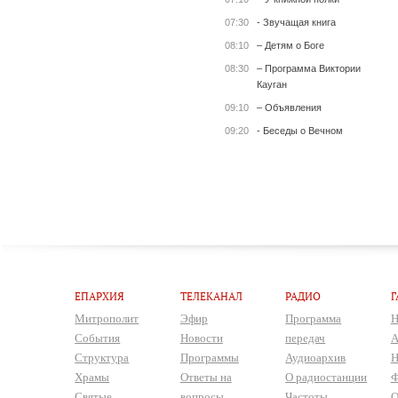
07:30
- Звучащая книга
08:10
– Детям о Боге
08:30
– Программа Виктории
Кауган
09:10
– Объявления
09:20
- Беседы о Вечном
ЕПАРХИЯ
ТЕЛЕКАНАЛ
РАДИО
Г
Митрополит
Эфир
Программа
Н
События
Новости
передач
А
Структура
Программы
Аудиоархив
Н
Храмы
Ответы на
О радиостанции
Ф
Святые
вопросы
Частоты
О