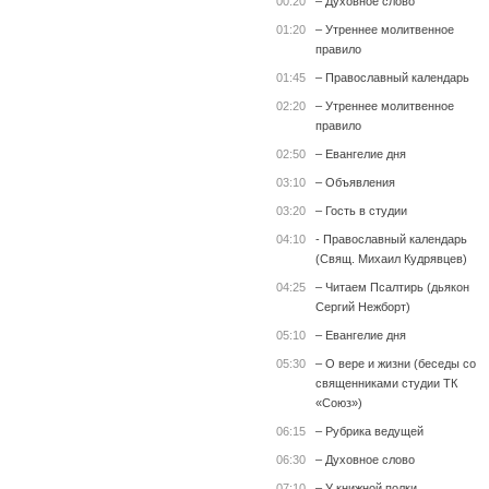
00:20
– Духовное слово
01:20
– Утреннее молитвенное
правило
01:45
– Православный календарь
02:20
– Утреннее молитвенное
правило
02:50
– Евангелие дня
03:10
– Объявления
03:20
– Гость в студии
04:10
- Православный календарь
(Свящ. Михаил Кудрявцев)
04:25
– Читаем Псалтирь (дьякон
Сергий Нежборт)
05:10
– Евангелие дня
05:30
– О вере и жизни (беседы со
священниками студии ТК
«Союз»)
06:15
– Рубрика ведущей
06:30
– Духовное слово
07:10
– У книжной полки