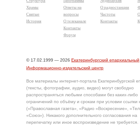
Структура
Программы
Аудиоархив
Н
Храмы
Ответы на
О радиостанции
Ф
Святые
вопросы
Частоты
О
История
О телеканале
Контакты
К
Контакты
Форум
© 17.02.1999 — 2026
Екатеринбургский епархиальный
Информационно-издательский центр
Все материалы интернет-портала Екатеринбургской е
(тексты, фотографии, аудио, видео) могут свободно
распространяться любыми способами без каких-либо
ограничений по объёму и срокам при условии ссылки 
(«Православная газета», «Радио «Воскресение», «Те
«Союз»). Никакого дополнительного согласования на
перепечатку или иное воспроизведение не требуется.