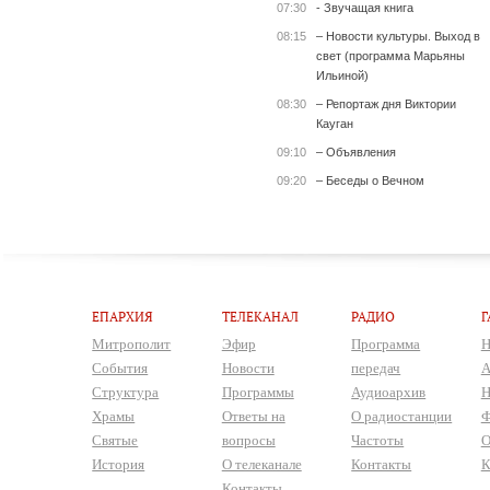
07:30
- Звучащая книга
08:15
– Новости культуры. Выход в
свет (программа Марьяны
Ильиной)
08:30
– Репортаж дня Виктории
Кауган
09:10
– Объявления
09:20
– Беседы о Вечном
ЕПАРХИЯ
ТЕЛЕКАНАЛ
РАДИО
Г
Митрополит
Эфир
Программа
Н
События
Новости
передач
А
Структура
Программы
Аудиоархив
Н
Храмы
Ответы на
О радиостанции
Ф
Святые
вопросы
Частоты
О
История
О телеканале
Контакты
К
Контакты