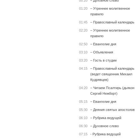
00:20
– Духовное слово
01:20
– Утреннее молитвенное
правило
01:45
– Православный календарь
02:20
– Утреннее молитвенное
правило
02:50
– Евангелие дня
03:10
– Объявления
03:20
– Гость в студии
04:15
– Православный календарь
(ведет священник Михаил
Кудрявцев)
04:20
– Читаем Псалтирь (дьякон
Сергий Нежборт)
05:15
– Евангелие дня
05:30
– Деяния святых апостолов
06:10
– Рубрика ведущей
06:30
– Духовное слово
07:15
- Рубрика ведущей