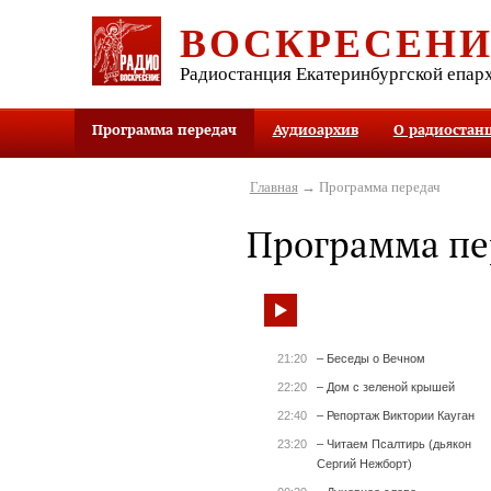
ВОСКРЕСЕН
Радиостанция Екатеринбургской епар
Программа передач
Аудиоархив
О радиостан
Главная
→ Программа передач
Программа пе
21:20
– Беседы о Вечном
22:20
– Дом с зеленой крышей
22:40
– Репортаж Виктории Кауган
23:20
– Читаем Псалтирь (дьякон
Сергий Нежборт)