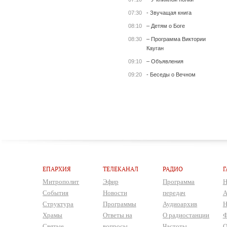
07:30
- Звучащая книга
08:10
– Детям о Боге
08:30
– Программа Виктории
Кауган
09:10
– Объявления
09:20
- Беседы о Вечном
ЕПАРХИЯ
ТЕЛЕКАНАЛ
РАДИО
Г
Митрополит
Эфир
Программа
Н
События
Новости
передач
А
Структура
Программы
Аудиоархив
Н
Храмы
Ответы на
О радиостанции
Ф
Святые
вопросы
Частоты
О