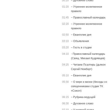
00:20
– Духовное слово
01:20
– Утреннее молитвенное
правило
01:45
– Православный календарь
02:20
– Утреннее молитвенное
правило
02:50
– Евангелие дня
03:10
– Объявления
03:20
– Гость в студии
04:10
- Православный календарь
(Свящ. Михаил Кудрявцев)
04:25
– Читаем Псалтирь (дьякон
Сергий Нежборт)
05:10
– Евангелие дня
05:30
– О вере и жизни (беседы со
священниками студии ТК
«Союз»)
06:15
– Рубрика ведущей
06:30
– Духовное слово
07:10
– У книжной полки