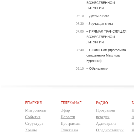
БОЖЕСТВЕННОЙ
ЛИТУРГИИ
06:10
– Детям о Боге
06:30
- Звучащая книга
07:00
– ПРЯМАЯ ТРАНСЛЯЦИЯ
БОЖЕСТВЕННОЙ
ЛИТУРГИИ
08:40
– С нами Бог! (программа
священника Максима
Курленко)
09:10
– Объявления
ЕПАРХИЯ
ТЕЛЕКАНАЛ
РАДИО
Г
Митрополит
Эфир
Программа
Н
События
Новости
передач
А
Структура
Программы
Аудиоархив
Н
Храмы
Ответы на
О радиостанции
Ф