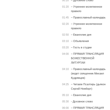
00:20
– Духовное слово
01:20
– Утреннее молитвенное
правило
01:45
– Православный календарь
02:20
– Утреннее молитвенное
правило
02:50
– Евангелие дня
03:10
– Объявления
03:20
– Гость в студии
04:00
– ПРЯМАЯ ТРАНСЛЯЦИЯ
БОЖЕСТВЕННОЙ
ЛИТУРГИИ
04:10
– Православный календарь
(ведет священник Михаил
Кудрявцев)
04:25
– Читаем Псалтирь (дьякон
Сергий Нежборт)
05:10
– Евангелие дня
05:30
- Духовное слово
06:00
– ПРЯМАЯ ТРАНСЛЯЦИЯ