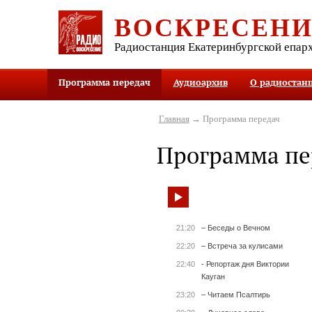
ВОСКРЕСЕН
Радиостанция Екатеринбургской епар
Программа передач
Аудиоархив
О радиостан
Главная
→ Программа передач
Программа пе
21:20
– Беседы о Вечном
22:20
– Встреча за кулисами
22:40
- Репортаж дня Виктории
Кауган
23:20
– Читаем Псалтирь