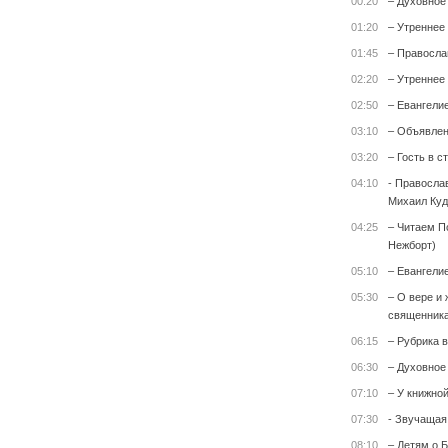
00:20
– Духовное
01:20
– Утреннее
01:45
– Правосла
02:20
– Утреннее
02:50
– Евангели
03:10
– Объявле
03:20
– Гость в с
04:10
- Правосла
Михаил Куд
04:25
– Читаем П
Нежборт)
05:10
– Евангели
05:30
– О вере и 
священника
06:15
– Рубрика 
06:30
– Духовное
07:10
– У книжной
07:30
- Звучащая
08:10
– Детям о Б