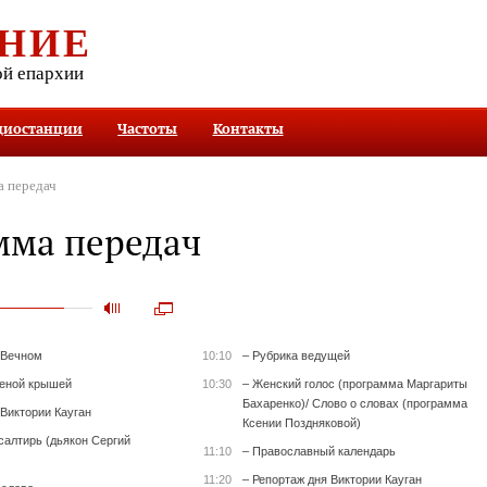
НИЕ
ой епархии
диостанции
Частоты
Контакты
 передач
мма передач
 Вечном
10:10
– Рубрика ведущей
леной крышей
10:30
– Женский голос (программа Маргариты
Бахаренко)/ Слово о словах (программа
 Виктории Кауган
Ксении Поздняковой)
салтирь (дьякон Сергий
11:10
– Православный календарь
11:20
– Репортаж дня Виктории Кауган