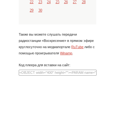
22
23
24
25
26
27
28
29
30
Также вы можете слушать передачи
радиостанции «Воскресение» в прямом эфире
круглосуточно на медиапортале
RuTube
либо с
помощью проигрывателя
Winamp
.
Код плеера для вставки на сайт: