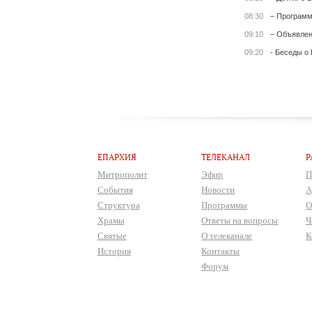
08:30
– Программ
09:10
– Объявле
09:20
- Беседы о
ЕПАРХИЯ
ТЕЛЕКАНАЛ
Р
Митрополит
Эфир
П
События
Новости
А
Структура
Программы
О
Храмы
Ответы на вопросы
Ч
Святые
О телеканале
К
История
Контакты
Форум