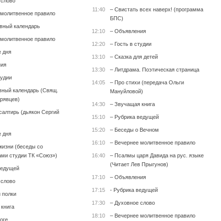
 слово
11:40
– Свистать всех наверх! (программа
 молитвенное правило
БПС)
вный календарь
12:10
– Объявления
 молитвенное правило
12:20
– Гость в студии
е дня
13:10
– Сказка для детей
ния
13:30
– Литдрама. Поэтическая страница
тудии
14:05
– Про стихи (передача Ольги
вный календарь (Свящ.
Мануйловой)
рявцев)
14:30
– Звучащая книга
салтирь (дьякон Сергий
15:10
– Рубрика ведущей
15:20
– Беседы о Вечном
е дня
16:10
– Вечернее молитвенное правило
жизни (беседы со
ми студии ТК «Союз»)
16:40
– Псалмы царя Давида на рус. языке
(Читает Лев Прыгунов)
ведущей
17:10
– Объявления
 слово
17:15
- Рубрика ведущей
 полки
17:30
– Духовное слово
 книга
18:10
– Вечернее молитвенное правило
оге