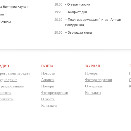
18:30
- О вере и жизни
а Виктории Кауган
19:20
– Акафист дня
ния
20:10
– Псалтирь звучащая (читает Ал-ндр
 Вечном
Бондаренко)
20:30
– Звучащая книга
АДИО
ГАЗЕТА
ЖУРНАЛ
рограмма передач
Новости
Номера
П
удиоархив
Анонсы
Фоторепортажи
О
 радиостанции
Номера
О журнале
К
астоты
Фоторепортажи
Контакты
онтакты
О газете
Контакты