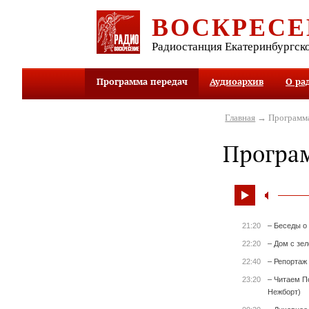
ВОСКРЕСЕ
Радиостанция Екатеринбургск
Программа передач
Аудиоархив
О ра
Главная
→ Программа
Програ
21:20
– Беседы о
22:20
– Дом с зе
22:40
– Репортаж
23:20
– Читаем П
Нежборт)