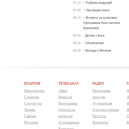
07:10
– Рубрика ведущей
07:30
– Звучащая книга
08:10
– Встреча за кулисами
(программа Константина
Еремеева)
08:40
- Детям о Боге
09:10
- Объявления
09:20
- Беседы о Вечном
ЕПАРХИЯ
ТЕЛЕКАНАЛ
РАДИО
Г
Митрополит
Эфир
Программа
Н
События
Новости
передач
А
Структура
Программы
Аудиоархив
Н
Храмы
Ответы на
О радиостанции
Ф
Святые
вопросы
Частоты
О
История
О телеканале
Контакты
К
Контакты