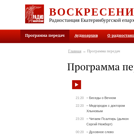
ВОСКРЕСЕН
Радиостанция Екатеринбургской епар
Программа передач
Аудиоархив
О радиостан
Главная
→ Программа передач
Программа пе
21:20
– Беседы о Вечном
22:20
– Медгородок с доктором
Хлыновым
23:20
– Читаем Псалтирь (дьякон
Сергий Нежборт)
00:20
– Духовное слово