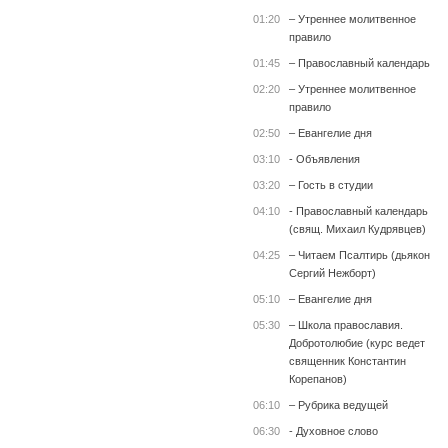
01:20
– Утреннее молитвенное
правило
01:45
– Православный календарь
02:20
– Утреннее молитвенное
правило
02:50
– Евангелие дня
03:10
- Объявления
03:20
– Гость в студии
04:10
- Православный календарь
(свящ. Михаил Кудрявцев)
04:25
– Читаем Псалтирь (дьякон
Сергий Нежборт)
05:10
– Евангелие дня
05:30
– Школа православия.
Добротолюбие (курс ведет
священник Константин
Корепанов)
06:10
– Рубрика ведущей
06:30
- Духовное слово