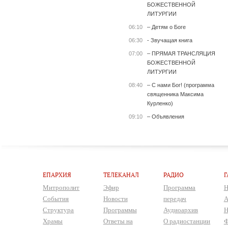
БОЖЕСТВЕННОЙ
ЛИТУРГИИ
06:10
– Детям о Боге
06:30
- Звучащая книга
07:00
– ПРЯМАЯ ТРАНСЛЯЦИЯ
БОЖЕСТВЕННОЙ
ЛИТУРГИИ
08:40
– С нами Бог! (программа
священника Максима
Курленко)
09:10
– Объявления
ЕПАРХИЯ
ТЕЛЕКАНАЛ
РАДИО
Г
Митрополит
Эфир
Программа
Н
События
Новости
передач
А
Структура
Программы
Аудиоархив
Н
Храмы
Ответы на
О радиостанции
Ф