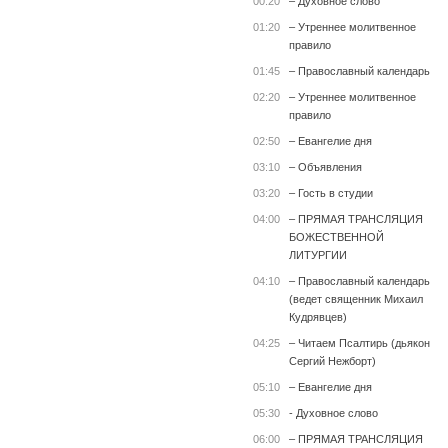
00:20
– Духовное слово
01:20
– Утреннее молитвенное
правило
01:45
– Православный календарь
02:20
– Утреннее молитвенное
правило
02:50
– Евангелие дня
03:10
– Объявления
03:20
– Гость в студии
04:00
– ПРЯМАЯ ТРАНСЛЯЦИЯ
БОЖЕСТВЕННОЙ
ЛИТУРГИИ
04:10
– Православный календарь
(ведет священник Михаил
Кудрявцев)
04:25
– Читаем Псалтирь (дьякон
Сергий Нежборт)
05:10
– Евангелие дня
05:30
- Духовное слово
06:00
– ПРЯМАЯ ТРАНСЛЯЦИЯ