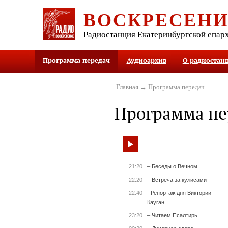
ВОСКРЕСЕН
Радиостанция Екатеринбургской епар
Программа передач
Аудиоархив
О радиостан
Главная
→ Программа передач
Программа пе
21:20
– Беседы о Вечном
22:20
– Встреча за кулисами
22:40
- Репортаж дня Виктории
Кауган
23:20
– Читаем Псалтирь