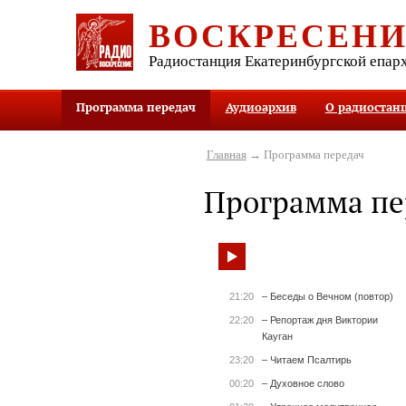
ВОСКРЕСЕН
Радиостанция Екатеринбургской епар
Программа передач
Аудиоархив
О радиостан
Главная
→ Программа передач
Программа пе
21:20
– Беседы о Вечном (повтор)
22:20
– Репортаж дня Виктории
Кауган
23:20
– Читаем Псалтирь
00:20
– Духовное слово