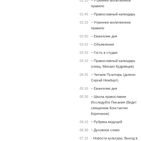
01:20
– Утреннее молитвенное
правило
01:45
– Православный календарь
02:20
– Утреннее молитвенное
правило
02:50
– Евангелие дня
03:10
– Объявления
03:20
– Гость в студии
04:10
– Православный календарь
(свящ. Михаил Кудрявцев)
04:25
– Читаем Псалтирь (дьякон
Сергий Нежборт)
05:10
– Евангелие дня
05:30
– Школа православия.
Исследуйте Писания (Ведет
священник Константин
Корепанов)
06:10
– Рубрика ведущей
06:30
– Духовное слово
07:15
- Новости культуры. Выход в