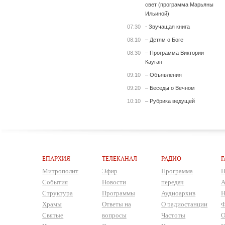
свет (программа Марьяны
Ильиной)
07:30
- Звучащая книга
08:10
– Детям о Боге
08:30
– Программа Виктории
Кауган
09:10
– Объявления
09:20
– Беседы о Вечном
10:10
– Рубрика ведущей
ЕПАРХИЯ
ТЕЛЕКАНАЛ
РАДИО
Г
Митрополит
Эфир
Программа
Н
События
Новости
передач
А
Структура
Программы
Аудиоархив
Н
Храмы
Ответы на
О радиостанции
Ф
Святые
вопросы
Частоты
О