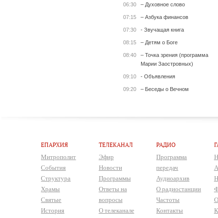
06:30
– Духовное слово
07:15
– Азбука финансов
07:30
- Звучащая книга
08:15
– Детям о Боге
08:40
– Точка зрения (программа
Марии Заостровных)
09:10
- Объявления
09:20
– Беседы о Вечном
ЕПАРХИЯ
ТЕЛЕКАНАЛ
РАДИО
Г
Митрополит
Эфир
Программа
Н
События
Новости
передач
А
Структура
Программы
Аудиоархив
Н
Храмы
Ответы на
О радиостанции
Ф
Святые
вопросы
Частоты
О
История
О телеканале
Контакты
К