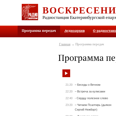
ВОСКРЕСЕН
Радиостанция Екатеринбургской епар
Программа передач
Аудиоархив
О радиостан
Главная
→ Программа передач
Программа пе
21:20
– Беседы о Вечном
22:20
– Встреча за кулисами
22:40
- Сердцу полезное слово
23:20
– Читаем Псалтирь (дьякон
Сергий Нежборт)