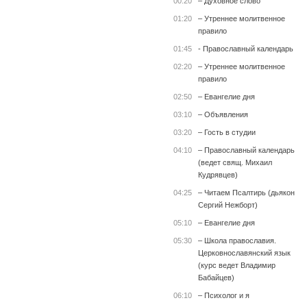
00:20
– Духовное слово
01:20
– Утреннее молитвенное
правило
01:45
- Православный календарь
02:20
– Утреннее молитвенное
правило
02:50
– Евангелие дня
03:10
– Объявления
03:20
– Гость в студии
04:10
– Православный календарь
(ведет свящ. Михаил
Кудрявцев)
04:25
– Читаем Псалтирь (дьякон
Сергий Нежборт)
05:10
– Евангелие дня
05:30
– Школа православия.
Церковнославянский язык
(курс ведет Владимир
Бабайцев)
06:10
– Психолог и я