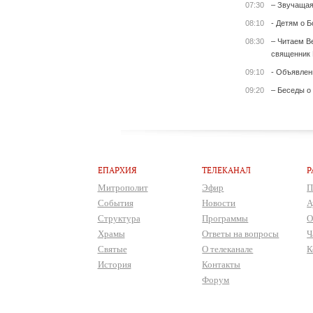
07:30
– Звучащая
08:10
- Детям о Б
08:30
– Читаем Ве
священник 
09:10
- Объявлен
09:20
– Беседы о
ЕПАРХИЯ
ТЕЛЕКАНАЛ
Р
Митрополит
Эфир
П
События
Новости
А
Структура
Программы
О
Храмы
Ответы на вопросы
Ч
Святые
О телеканале
К
История
Контакты
Форум