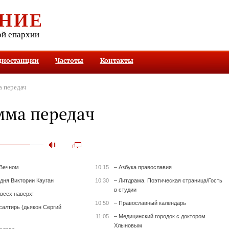
НИЕ
ой епархии
диостанции
Частоты
Контакты
 передач
мма передач
 Вечном
10:15
– Азбука православия
 дня Виктории Кауган
10:30
– Литдрама. Поэтическая страница/Гость
в студии
всех наверх!
10:50
– Православный календарь
салтирь (дьякон Сергий
11:05
– Медицинский городок с доктором
Хлыновым