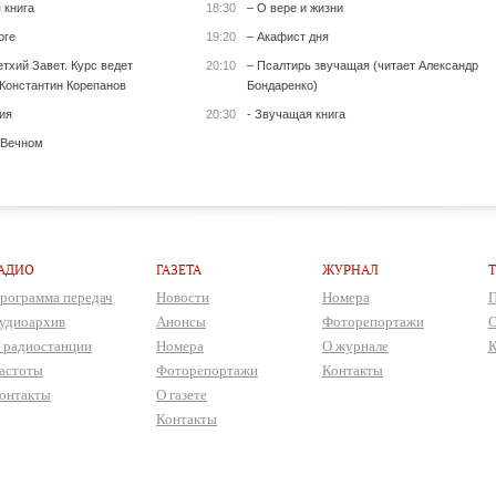
 книга
18:30
– О вере и жизни
оге
19:20
– Акафист дня
тхий Завет. Курс ведет
20:10
– Псалтирь звучащая (читает Александр
Константин Корепанов
Бондаренко)
ия
20:30
- Звучащая книга
 Вечном
АДИО
ГАЗЕТА
ЖУРНАЛ
рограмма передач
Новости
Номера
П
удиоархив
Анонсы
Фоторепортажи
О
 радиостанции
Номера
О журнале
К
астоты
Фоторепортажи
Контакты
онтакты
О газете
Контакты