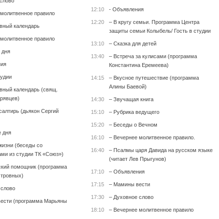
 слово
12:10
- Объявления
 молитвенное правило
12:20
– В кругу семьи. Программа Центра
вный календарь
защиты семьи Колыбель/ Гость в студии
 молитвенное правило
13:10
– Сказка для детей
 дня
13:40
– Встреча за кулисами (программа
ния
Константина Еремеева)
тудии
14:15
– Вкусное путешествие (программа
Алины Баевой)
вный календарь (свящ.
рявцев)
14:30
– Звучащая книга
салтирь (дьякон Сергий
15:10
– Рубрика ведущего
15:20
– Беседы о Вечном
е дня
16:10
– Вечернее молитвенное правило.
жизни (беседы со
16:40
– Псалмы царя Давида на русском языке
ми из студии ТК «Союз»)
(читает Лев Прыгунов)
кий помощник (программа
17:10
– Объявления
тровных)
17:15
– Мамины вести
 слово
17:30
– Духовное слово
ести (программа Марьяны
18:10
– Вечернее молитвенное правило