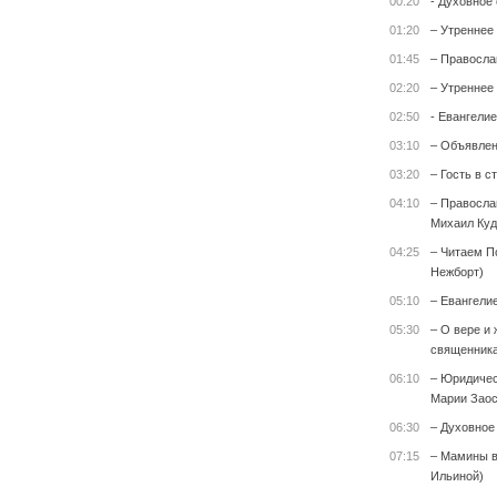
00:20
- Духовное
01:20
– Утреннее
01:45
– Правосла
02:20
– Утреннее
02:50
- Евангелие
03:10
– Объявле
03:20
– Гость в с
04:10
– Правосла
Михаил Куд
04:25
– Читаем П
Нежборт)
05:10
– Евангели
05:30
– О вере и 
священника
06:10
– Юридичес
Марии Заос
06:30
– Духовное
07:15
– Мамины в
Ильиной)