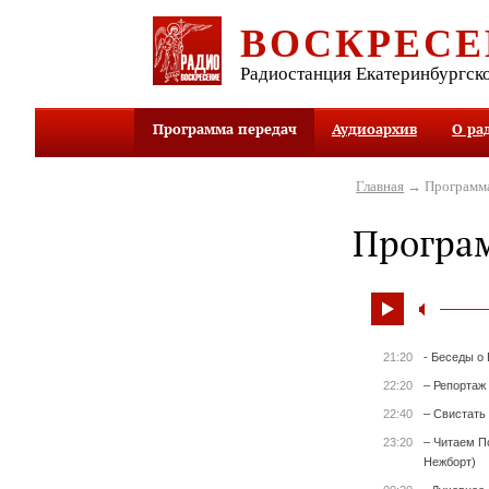
ВОСКРЕСЕ
Радиостанция Екатеринбургск
Программа передач
Аудиоархив
О ра
Главная
→ Программа
Програ
21:20
- Беседы о
22:20
– Репортаж
22:40
– Свистать 
23:20
– Читаем П
Нежборт)