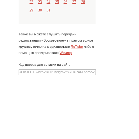
22
23
24
25
26
27
28
29
30
31
Также вы можете слушать передачи
радиостанции «Воскресение» в прямом эфире
круглосуточно на медиапортале
RuTube
либо с
помощью проигрывателя
Winamp
.
Код плеера для вставки на сайт: