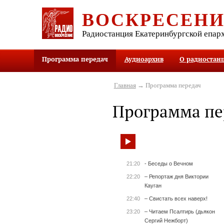
ВОСКРЕСЕН
Радиостанция Екатеринбургской епар
Программа передач
Аудиоархив
О радиостан
Главная
→ Программа передач
Программа пе
21:20
- Беседы о Вечном
22:20
– Репортаж дня Виктории
Кауган
22:40
– Свистать всех наверх!
23:20
– Читаем Псалтирь (дьякон
Сергий Нежборт)