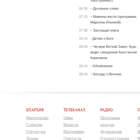
Заостровных)
06:30
– Духовное слово
07:15
– Мамины вести (программа
Марьяны Ильиной)
07:30
– Звучащая книга
08:10
- Детям о Боге
08:30
– Читаем Ветхий Завет. Курс
ведет священник Константин
Корепанов
09:10
- Объявления
09:20
– Беседы о Вечном
ЕПАРХИЯ
ТЕЛЕКАНАЛ
РАДИО
Г
Митрополит
Эфир
Программа
Н
События
Новости
передач
А
Структура
Программы
Аудиоархив
Н
Храмы
Ответы на
О радиостанции
Ф