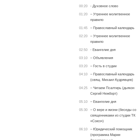
00:20
- Духовное слово
01:20
– Утреннее молитвенное
правило
01:45
– Православный календарь
02:20
– Утреннее молитвенное
правило
02:50
- Евангелие дня
03:10
– Объявления
03:20
– Гость в студии
04:10
– Православный календарь
(свящ. Михаил Кудрявцев)
04:25
– Читаем Псалтирь (дьякон
Сергий Нежборт)
05:10
– Евангелие дня
05:30
– О вере и жизни (беседы со
священниками из студии ТК
«Союз»)
06:10
– Юридический помощник
(программа Марии