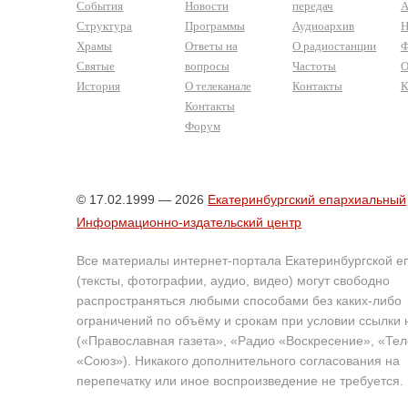
События
Новости
передач
А
Структура
Программы
Аудиоархив
Н
Храмы
Ответы на
О радиостанции
Ф
Святые
вопросы
Частоты
О
История
О телеканале
Контакты
К
Контакты
Форум
© 17.02.1999 — 2026
Екатеринбургский епархиальный
Информационно-издательский центр
Все материалы интернет-портала Екатеринбургской е
(тексты, фотографии, аудио, видео) могут свободно
распространяться любыми способами без каких-либо
ограничений по объёму и срокам при условии ссылки 
(«Православная газета», «Радио «Воскресение», «Те
«Союз»). Никакого дополнительного согласования на
перепечатку или иное воспроизведение не требуется.