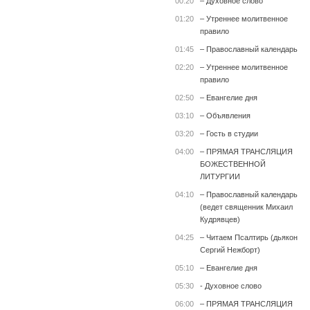
00:20
– Духовное слово
01:20
– Утреннее молитвенное
правило
01:45
– Православный календарь
02:20
– Утреннее молитвенное
правило
02:50
– Евангелие дня
03:10
– Объявления
03:20
– Гость в студии
04:00
– ПРЯМАЯ ТРАНСЛЯЦИЯ
БОЖЕСТВЕННОЙ
ЛИТУРГИИ
04:10
– Православный календарь
(ведет священник Михаил
Кудрявцев)
04:25
– Читаем Псалтирь (дьякон
Сергий Нежборт)
05:10
– Евангелие дня
05:30
- Духовное слово
06:00
– ПРЯМАЯ ТРАНСЛЯЦИЯ