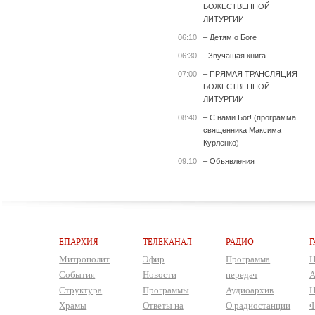
БОЖЕСТВЕННОЙ
ЛИТУРГИИ
06:10
– Детям о Боге
06:30
- Звучащая книга
07:00
– ПРЯМАЯ ТРАНСЛЯЦИЯ
БОЖЕСТВЕННОЙ
ЛИТУРГИИ
08:40
– С нами Бог! (программа
священника Максима
Курленко)
09:10
– Объявления
ЕПАРХИЯ
ТЕЛЕКАНАЛ
РАДИО
Г
Митрополит
Эфир
Программа
Н
События
Новости
передач
А
Структура
Программы
Аудиоархив
Н
Храмы
Ответы на
О радиостанции
Ф