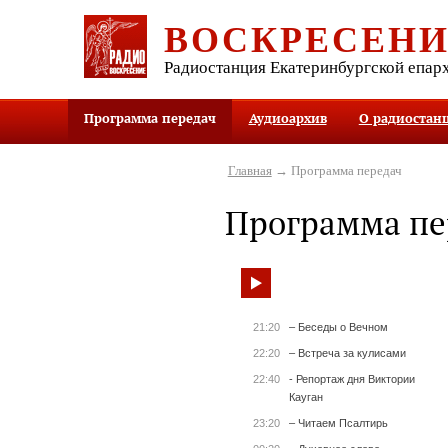
ВОСКРЕСЕН
Радиостанция Екатеринбургской епар
Программа передач
Аудиоархив
О радиостан
Главная
→ Программа передач
Программа пе
21:20
– Беседы о Вечном
22:20
– Встреча за кулисами
22:40
- Репортаж дня Виктории
Кауган
23:20
– Читаем Псалтирь