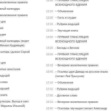
12:00
– ПРЯМАЯ ТРАНСЛЯЦИЯ
 молитвенное правило
ВСЕНОЩНОГО БДЕНИЯ
вный календарь
12:10
– Объявления
 молитвенное правило
12:20
– Гость в студии
е дня
13:10
- Рубрика ведущей
ния
13:30
– Звучащая книга
тудии
14:00
– ПРЯМАЯ ТРАНСЛЯЦИЯ
вный календарь (ведет
ВСЕНОЩНОГО БДЕНИЯ
Михаил Кудрявцев)
14:20
- Беседы о Вечном
салтирь (дьякон Сергий
15:00
– ПРЯМАЯ ТРАНСЛЯЦИЯ
ВСЕНОЩНОГО БДЕНИЯ
е дня
16:10
– Вечернее молитвенное правило
вятых апостолов
16:40
– Псалмы царя Давида на русском языке
ведущей
(читает Лев Прыгунов)
 слово
17:10
– Объявления
ведущей
17:15
- Рубрика ведущей
 книга
17:30
- Духовное слово
культуры. Выход в свет
18:10
– Вечернее молитвенное правило
 Марьяны Ильиной)
18:40
– Псалтирь звучащая (читает Александр