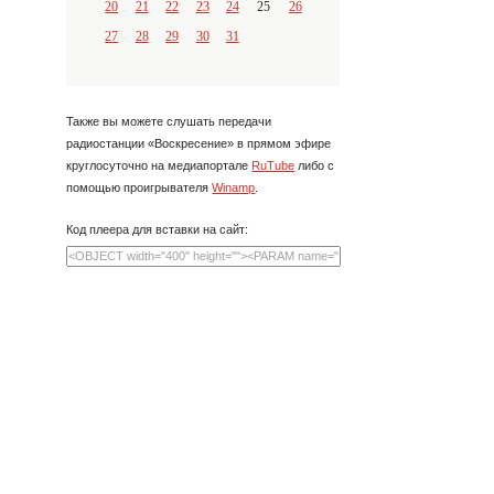
20
21
22
23
24
25
26
27
28
29
30
31
Также вы можете слушать передачи
радиостанции «Воскресение» в прямом эфире
круглосуточно на медиапортале
RuTube
либо с
помощью проигрывателя
Winamp
.
Код плеера для вставки на сайт: