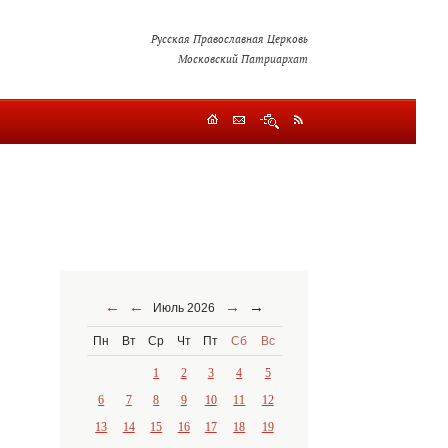
Русская Православная Церковь
Московский Патриархат
←
←
→
→
Июль 2026
Пн
Вт
Ср
Чт
Пт
Сб
Вс
1
2
3
4
5
6
7
8
9
10
11
12
13
14
15
16
17
18
19