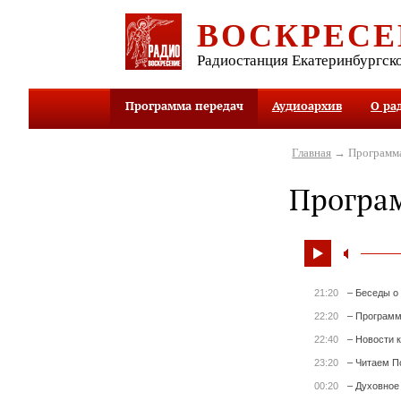
ВОСКРЕСЕ
Радиостанция Екатеринбургск
Программа передач
Аудиоархив
О ра
Главная
→ Программа
Програ
21:20
– Беседы о
22:20
– Программ
22:40
– Новости 
23:20
– Читаем П
00:20
– Духовное