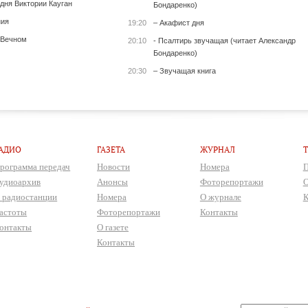
 дня Виктории Кауган
Бондаренко)
ния
19:20
– Акафист дня
 Вечном
20:10
- Псалтирь звучащая (читает Александр
Бондаренко)
20:30
– Звучащая книга
АДИО
ГАЗЕТА
ЖУРНАЛ
рограмма передач
Новости
Номера
П
удиоархив
Анонсы
Фоторепортажи
О
 радиостанции
Номера
О журнале
К
астоты
Фоторепортажи
Контакты
онтакты
О газете
Контакты