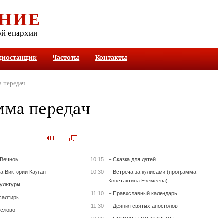
НИЕ
ой епархии
диостанции
Частоты
Контакты
 передач
мма передач
 Вечном
10:15
– Сказка для детей
а Виктории Кауган
10:30
– Встреча за кулисами (программа
Константина Еремеева)
культуры
11:10
– Православный календарь
салтирь
11:30
– Деяния святых апостолов
 слово