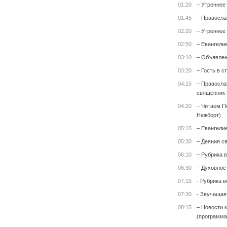
01:20
– Утреннее
01:45
– Правосла
02:20
– Утреннее
02:50
– Евангели
03:10
– Объявле
03:20
– Гость в с
04:15
– Правосла
священник 
04:20
– Читаем П
Нежборт)
05:15
– Евангели
05:30
– Деяния с
06:10
– Рубрика 
06:30
– Духовное
07:15
- Рубрика 
07:30
- Звучащая
08:15
– Новости 
(программа