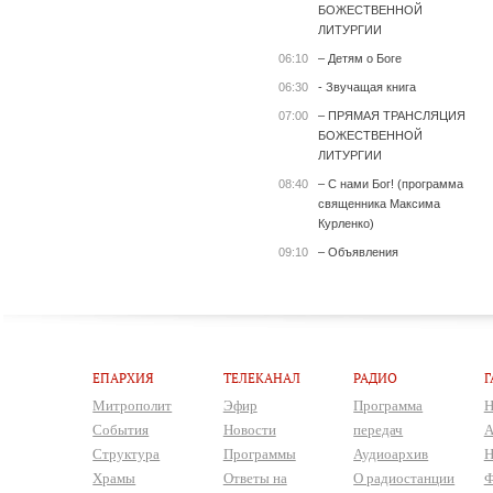
БОЖЕСТВЕННОЙ
ЛИТУРГИИ
06:10
– Детям о Боге
06:30
- Звучащая книга
07:00
– ПРЯМАЯ ТРАНСЛЯЦИЯ
БОЖЕСТВЕННОЙ
ЛИТУРГИИ
08:40
– С нами Бог! (программа
священника Максима
Курленко)
09:10
– Объявления
ЕПАРХИЯ
ТЕЛЕКАНАЛ
РАДИО
Г
Митрополит
Эфир
Программа
Н
События
Новости
передач
А
Структура
Программы
Аудиоархив
Н
Храмы
Ответы на
О радиостанции
Ф