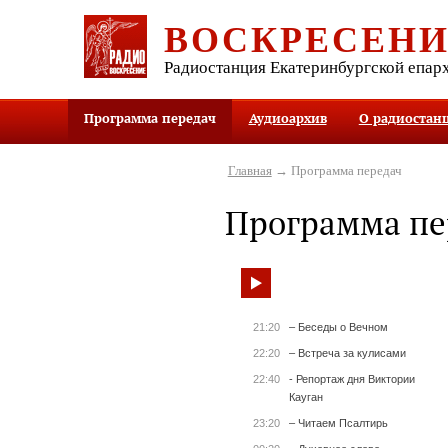
ВОСКРЕСЕН
Радиостанция Екатеринбургской епар
Программа передач
Аудиоархив
О радиостан
Главная
→ Программа передач
Программа пе
21:20
– Беседы о Вечном
22:20
– Встреча за кулисами
22:40
- Репортаж дня Виктории
Кауган
23:20
– Читаем Псалтирь