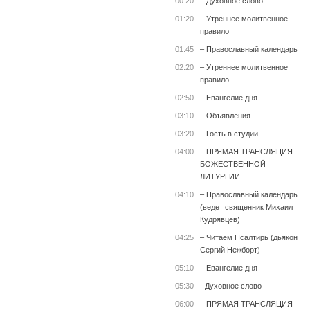
00:20
– Духовное слово
01:20
– Утреннее молитвенное
правило
01:45
– Православный календарь
02:20
– Утреннее молитвенное
правило
02:50
– Евангелие дня
03:10
– Объявления
03:20
– Гость в студии
04:00
– ПРЯМАЯ ТРАНСЛЯЦИЯ
БОЖЕСТВЕННОЙ
ЛИТУРГИИ
04:10
– Православный календарь
(ведет священник Михаил
Кудрявцев)
04:25
– Читаем Псалтирь (дьякон
Сергий Нежборт)
05:10
– Евангелие дня
05:30
- Духовное слово
06:00
– ПРЯМАЯ ТРАНСЛЯЦИЯ