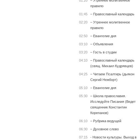
01:20
– Утреннее молитвенное
правило
01:45
– Православный календарь
02:20
– Утреннее молитвенное
правило
02:50
– Евангелие дня
03:10
– Объявления
03:20
– Гость в студии
04:10
– Православный календарь
(свящ. Михаил Кудрявцев)
04:25
– Читаем Псалтирь (дьякон
Сергий Нежборт)
05:10
– Евангелие дня
05:30
– Школа православия.
Исследуйте Писания (Ведет
священник Константин
Корепанов)
06:10
– Рубрика ведущей
06:30
– Духовное слово
07:15
- Новости культуры. Выход в