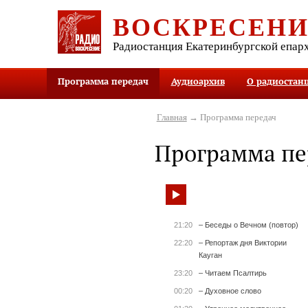
ВОСКРЕСЕН
Радиостанция Екатеринбургской епар
Программа передач
Аудиоархив
О радиостан
Главная
→ Программа передач
Программа пе
21:20
– Беседы о Вечном (повтор)
22:20
– Репортаж дня Виктории
Кауган
23:20
– Читаем Псалтирь
00:20
– Духовное слово