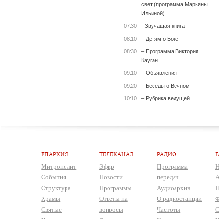
свет (программа Марьяны
Ильиной)
07:30
- Звучащая книга
08:10
– Детям о Боге
08:30
– Программа Виктории
Кауган
09:10
– Объявления
09:20
– Беседы о Вечном
10:10
– Рубрика ведущей
ЕПАРХИЯ
ТЕЛЕКАНАЛ
РАДИО
Г
Митрополит
Эфир
Программа
Н
События
Новости
передач
А
Структура
Программы
Аудиоархив
Н
Храмы
Ответы на
О радиостанции
Ф
Святые
вопросы
Частоты
О