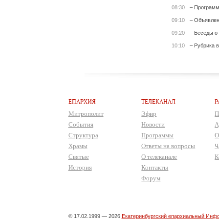
08:30
– Программ
09:10
– Объявле
09:20
– Беседы о
10:10
– Рубрика 
ЕПАРХИЯ
ТЕЛЕКАНАЛ
Р
Митрополит
Эфир
П
События
Новости
А
Структура
Программы
О
Храмы
Ответы на вопросы
Ч
Святые
О телеканале
К
История
Контакты
Форум
© 17.02.1999 — 2026
Екатеринбургский епархиальный Инфо