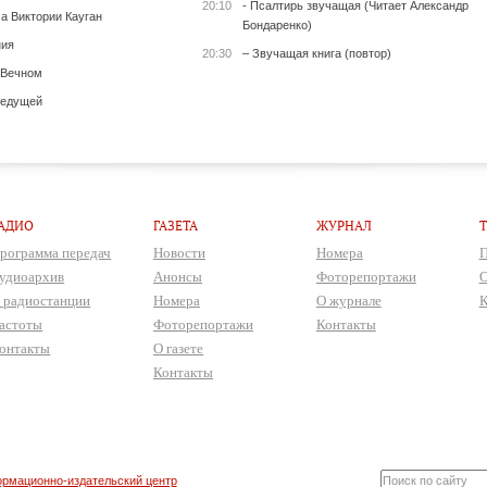
20:10
- Псалтирь звучащая (Читает Александр
а Виктории Кауган
Бондаренко)
ния
20:30
– Звучащая книга (повтор)
 Вечном
ведущей
АДИО
ГАЗЕТА
ЖУРНАЛ
рограмма передач
Новости
Номера
П
удиоархив
Анонсы
Фоторепортажи
О
 радиостанции
Номера
О журнале
К
астоты
Фоторепортажи
Контакты
онтакты
О газете
Контакты
рмационно-издательский центр