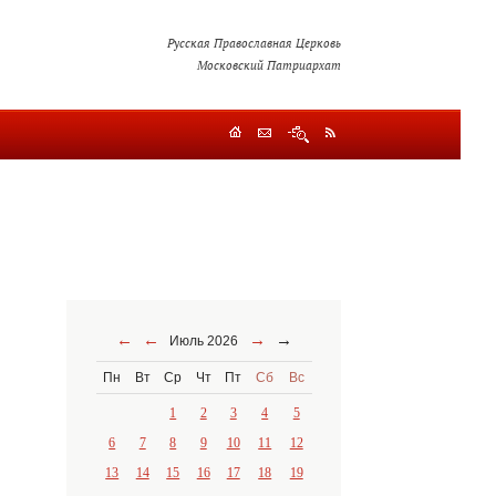
Русская Православная Церковь
Московский Патриархат
←
←
→
→
Июль 2026
Пн
Вт
Ср
Чт
Пт
Сб
Вс
1
2
3
4
5
6
7
8
9
10
11
12
13
14
15
16
17
18
19