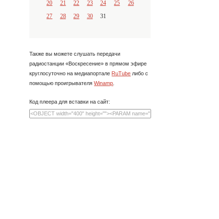
20
21
22
23
24
25
26
27
28
29
30
31
Также вы можете слушать передачи
радиостанции «Воскресение» в прямом эфире
круглосуточно на медиапортале
RuTube
либо с
помощью проигрывателя
Winamp
.
Код плеера для вставки на сайт: