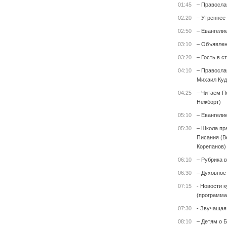
01:45
– Правосла
02:20
– Утреннее
02:50
– Евангели
03:10
– Объявле
03:20
– Гость в с
04:10
– Правосла
Михаил Куд
04:25
– Читаем П
Нежборт)
05:10
– Евангели
05:30
– Школа пр
Писания (В
Корепанов)
06:10
– Рубрика 
06:30
– Духовное
07:15
- Новости к
(программа
07:30
- Звучащая
08:10
– Детям о Б