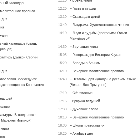
12:10
- Объявления
вный календарь
12:20
– Гость в студии
 молитвенное правило
13:10
– Сказка для детей
е дня
13:40
– Литдрама. Художественные чтения
ния
14:10
– Люди и судьбы (программа Ольги
тудии
Мануйловой)
вный календарь (свящ.
14:30
– Звучащая книга
рявцев)
15:05
– Репортаж дня Виктории Кауган
салтирь (дьякон Сергий
15:20
– Беседы о Вечном
е дня
16:10
– Вечернее молитвенное правило
авославия. Исследуйте
16:40
– Псалмы царя Давида на русском языке
едет священник Константин
(Читает Лев Прыгунов)
17:10
– Объявления
ведущей
17:15
- Рубрика ведущей
 слово
17:30
– Духовное слово
ультуры. Выход в свет
18:10
– Вечернее молитвенное правило
 Марьяны Ильиной)
18:30
– Школа православия
 книга
19:20
– Акафист дня
оге