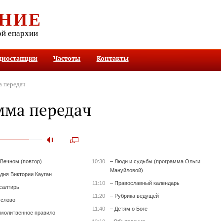
НИЕ
ой епархии
диостанции
Частоты
Контакты
 передач
мма передач
 Вечном (повтор)
10:30
– Люди и судьбы (программа Ольги
Мануйловой)
 дня Виктории Кауган
11:10
– Православный календарь
салтирь
11:20
– Рубрика ведущей
 слово
11:40
– Детям о Боге
 молитвенное правило