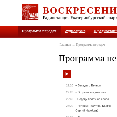
ВОСКРЕСЕН
Радиостанция Екатеринбургской епар
Программа передач
Аудиоархив
О радиостан
Главная
→ Программа передач
Программа пе
21:20
– Беседы о Вечном
22:20
– Встреча за кулисами
22:40
- Сердцу полезное слово
23:20
– Читаем Псалтирь (дьякон
Сергий Нежборт)