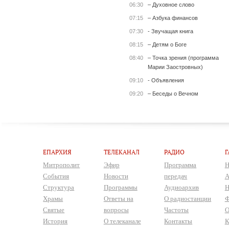
06:30
– Духовное слово
07:15
– Азбука финансов
07:30
- Звучащая книга
08:15
– Детям о Боге
08:40
– Точка зрения (программа
Марии Заостровных)
09:10
- Объявления
09:20
– Беседы о Вечном
ЕПАРХИЯ
ТЕЛЕКАНАЛ
РАДИО
Г
Митрополит
Эфир
Программа
Н
События
Новости
передач
А
Структура
Программы
Аудиоархив
Н
Храмы
Ответы на
О радиостанции
Ф
Святые
вопросы
Частоты
О
История
О телеканале
Контакты
К