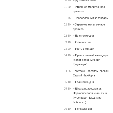
00:20
– Духовное слово
01:20
– Утреннее молитвенное
правило
01:45
- Православный календарь
02:20
– Утреннее молитвенное
правило
02:50
– Евангелие дня
03:10
– Объявления
03:20
– Гость в студии
04:10
– Православный календарь
(ведет свящ. Михаил
Кудрявцев)
04:25
– Читаем Псалтирь (дьякон
Сергий Нежборт)
05:10
– Евангелие дня
05:30
– Школа православия.
Церковнославянский язык
(курс ведет Владимир
Бабайцев)
06:10
– Психолог и я