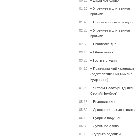
00:20
– Духовное слово
01:20
– Утреннее молитвенное
правило
01:45
– Православный календарь
02:20
– Утреннее молитвенное
правило
02:50
– Евангелие дня
03:10
– Объявления
03:20
– Гость в студии
04:15
– Православный календарь
(ведет священник Михаил
Кудрявцев)
04:20
– Читаем Псалтирь (дьякон
Сергий Нежборт)
05:15
– Евангелие дня
05:30
– Деяния святых апостолов
06:10
– Рубрика ведущей
06:30
– Духовное слово
07:15
- Рубрика ведущей