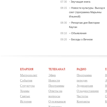
07:30
- Звучащая книга
08:15
– Новости культуры. Выход в
свет (программа Марьяны
Ильиной)
08:30
– Репортаж дня Виктории
Кауган
09:10
– Объявления
09:20
– Беседы о Вечном
ЕПАРХИЯ
ТЕЛЕКАНАЛ
РАДИО
Г
Митрополит
Эфир
Программа
Н
События
Новости
передач
А
Структура
Программы
Аудиоархив
Н
Храмы
Ответы на
О радиостанции
Ф
Святые
вопросы
Частоты
О
История
О телеканале
Контакты
К
Контакты