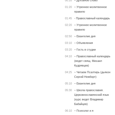
00:20
– Духовное слово
01:20
– Утреннее молитвенное
правило
01:45
- Православный календарь
02:20
– Утреннее молитвенное
правило
02:50
– Евангелие дня
03:10
– Объявления
03:20
– Гость в студии
04:10
– Православный календарь
(ведет свящ. Михаил
Кудрявцев)
04:25
– Читаем Псалтирь (дьякон
Сергий Нежборт)
05:10
– Евангелие дня
05:30
– Школа православия.
Церковнославянский язык
(курс ведет Владимир
Бабайцев)
06:10
– Психолог и я