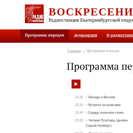
ВОСКРЕСЕН
Радиостанция Екатеринбургской епар
Программа передач
Аудиоархив
О радиостан
Главная
→ Программа передач
Программа пе
21:20
– Беседы о Вечном
22:20
– Встреча за кулисами
22:40
- Сердцу полезное слово
23:20
– Читаем Псалтирь (дьякон
Сергий Нежборт)