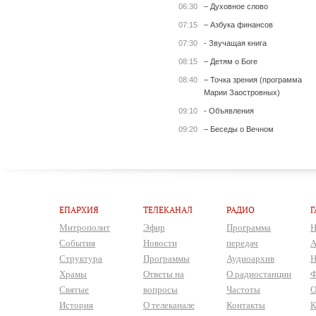
06:30
– Духовное слово
07:15
– Азбука финансов
07:30
- Звучащая книга
08:15
– Детям о Боге
08:40
– Точка зрения (программа
Марии Заостровных)
09:10
- Объявления
09:20
– Беседы о Вечном
ЕПАРХИЯ
ТЕЛЕКАНАЛ
РАДИО
Г
Митрополит
Эфир
Программа
Н
События
Новости
передач
А
Структура
Программы
Аудиоархив
Н
Храмы
Ответы на
О радиостанции
Ф
Святые
вопросы
Частоты
О
История
О телеканале
Контакты
К