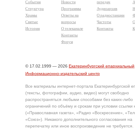
События
Новости
передач
А
Структура
Программы
Аудиоархив
Н
Храмы
Ответы на
О радиостанции
Ф
Святые
вопросы
Частоты
О
История
О телеканале
Контакты
К
Контакты
Форум
© 17.02.1999 — 2026
Екатеринбургский епархиальный
Информационно-издательский центр
Все материалы интернет-портала Екатеринбургской е
(тексты, фотографии, аудио, видео) могут свободно
распространяться любыми способами без каких-либо
ограничений по объёму и срокам при условии ссылки 
(«Православная газета», «Радио «Воскресение», «Те
«Союз»). Никакого дополнительного согласования на
перепечатку или иное воспроизведение не требуется.