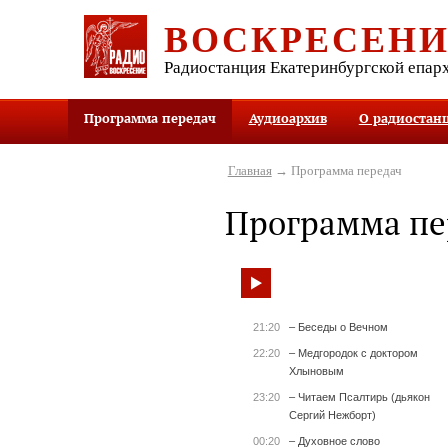
ВОСКРЕСЕН
Радиостанция Екатеринбургской епар
Программа передач
Аудиоархив
О радиостан
Главная
→ Программа передач
Программа пе
21:20
– Беседы о Вечном
22:20
– Медгородок с доктором
Хлыновым
23:20
– Читаем Псалтирь (дьякон
Сергий Нежборт)
00:20
– Духовное слово