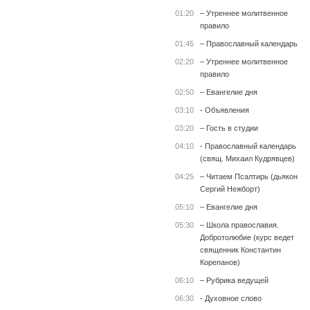
01:20
– Утреннее молитвенное
правило
01:45
– Православный календарь
02:20
– Утреннее молитвенное
правило
02:50
– Евангелие дня
03:10
- Объявления
03:20
– Гость в студии
04:10
- Православный календарь
(свящ. Михаил Кудрявцев)
04:25
– Читаем Псалтирь (дьякон
Сергий Нежборт)
05:10
– Евангелие дня
05:30
– Школа православия.
Добротолюбие (курс ведет
священник Константин
Корепанов)
06:10
– Рубрика ведущей
06:30
- Духовное слово