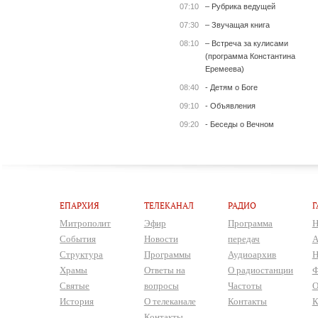
07:10
– Рубрика ведущей
07:30
– Звучащая книга
08:10
– Встреча за кулисами
(программа Константина
Еремеева)
08:40
- Детям о Боге
09:10
- Объявления
09:20
- Беседы о Вечном
ЕПАРХИЯ
ТЕЛЕКАНАЛ
РАДИО
Г
Митрополит
Эфир
Программа
Н
События
Новости
передач
А
Структура
Программы
Аудиоархив
Н
Храмы
Ответы на
О радиостанции
Ф
Святые
вопросы
Частоты
О
История
О телеканале
Контакты
К
Контакты