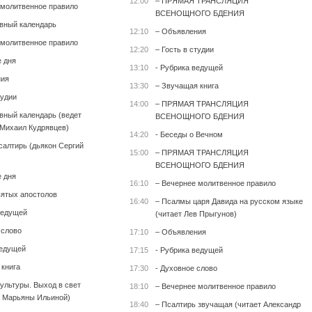
12:00
– ПРЯМАЯ ТРАНСЛЯЦИЯ
 молитвенное правило
ВСЕНОЩНОГО БДЕНИЯ
вный календарь
12:10
– Объявления
 молитвенное правило
12:20
– Гость в студии
е дня
13:10
- Рубрика ведущей
ния
13:30
– Звучащая книга
тудии
14:00
– ПРЯМАЯ ТРАНСЛЯЦИЯ
вный календарь (ведет
ВСЕНОЩНОГО БДЕНИЯ
Михаил Кудрявцев)
14:20
- Беседы о Вечном
салтирь (дьякон Сергий
15:00
– ПРЯМАЯ ТРАНСЛЯЦИЯ
ВСЕНОЩНОГО БДЕНИЯ
е дня
16:10
– Вечернее молитвенное правило
вятых апостолов
16:40
– Псалмы царя Давида на русском языке
ведущей
(читает Лев Прыгунов)
 слово
17:10
– Объявления
ведущей
17:15
- Рубрика ведущей
 книга
17:30
- Духовное слово
культуры. Выход в свет
18:10
– Вечернее молитвенное правило
 Марьяны Ильиной)
18:40
– Псалтирь звучащая (читает Александр