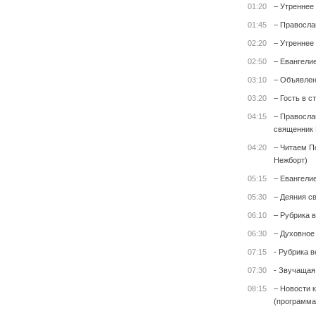
01:20
– Утреннее
01:45
– Правосла
02:20
– Утреннее
02:50
– Евангели
03:10
– Объявле
03:20
– Гость в с
04:15
– Правосла
священник 
04:20
– Читаем П
Нежборт)
05:15
– Евангели
05:30
– Деяния с
06:10
– Рубрика 
06:30
– Духовное
07:15
- Рубрика 
07:30
- Звучащая
08:15
– Новости 
(программа