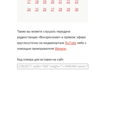
17
18
19
20
21
22
23
24
25
26
27
28
29
30
Также вы можете слушать передачи
радиостанции «Воскресение» в прямом эфире
круглосуточно на медиапортале
RuTube
либо с
помощью проигрывателя
Winamp
.
Код плеера для вставки на сайт: