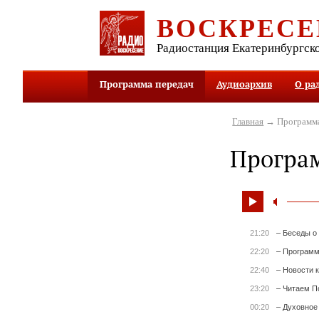
ВОСКРЕСЕ
Радиостанция Екатеринбургск
Программа передач
Аудиоархив
О ра
Главная
→ Программа
Програ
21:20
– Беседы о
22:20
– Программ
22:40
– Новости 
23:20
– Читаем П
00:20
– Духовное