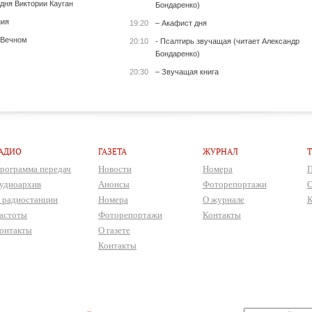
 дня Виктории Кауган
Бондаренко)
ния
19:20
– Акафист дня
 Вечном
20:10
- Псалтирь звучащая (читает Александр
Бондаренко)
20:30
– Звучащая книга
АДИО
ГАЗЕТА
ЖУРНАЛ
рограмма передач
Новости
Номера
П
удиоархив
Анонсы
Фоторепортажи
О
 радиостанции
Номера
О журнале
К
астоты
Фоторепортажи
Контакты
онтакты
О газете
Контакты