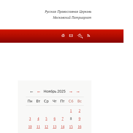
Русская Православная Церковь
Московский Патриархат
←
←
→
→
Ноябрь 2025
Пн
Вт
Ср
Чт
Пт
Сб
Вс
1
2
3
4
5
6
7
8
9
10
11
12
13
14
15
16