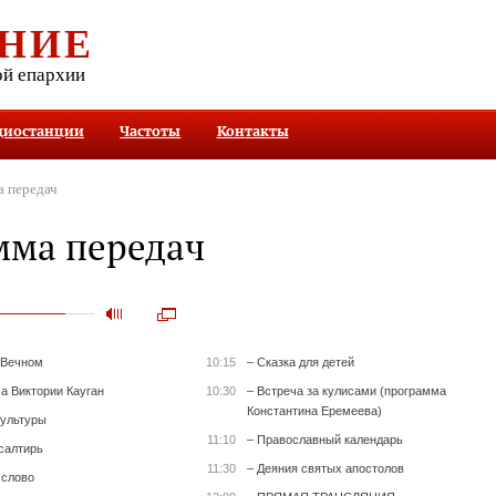
НИЕ
ой епархии
диостанции
Частоты
Контакты
 передач
мма передач
 Вечном
10:15
– Сказка для детей
а Виктории Кауган
10:30
– Встреча за кулисами (программа
Константина Еремеева)
культуры
11:10
– Православный календарь
салтирь
11:30
– Деяния святых апостолов
 слово