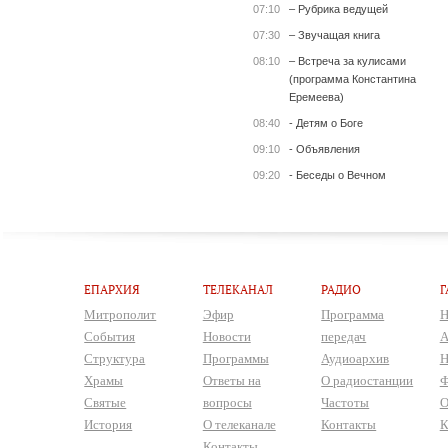
07:10
– Рубрика ведущей
07:30
– Звучащая книга
08:10
– Встреча за кулисами
(программа Константина
Еремеева)
08:40
- Детям о Боге
09:10
- Объявления
09:20
- Беседы о Вечном
ЕПАРХИЯ
ТЕЛЕКАНАЛ
РАДИО
Г
Митрополит
Эфир
Программа
Н
События
Новости
передач
А
Структура
Программы
Аудиоархив
Н
Храмы
Ответы на
О радиостанции
Ф
Святые
вопросы
Частоты
О
История
О телеканале
Контакты
К
Контакты