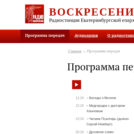
ВОСКРЕСЕН
Радиостанция Екатеринбургской епар
Программа передач
Аудиоархив
О радиостан
Главная
→ Программа передач
Программа пе
21:20
– Беседы о Вечном
22:20
– Медгородок с доктором
Хлыновым
23:20
– Читаем Псалтирь (дьякон
Сергий Нежборт)
00:20
– Духовное слово