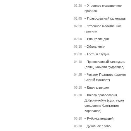
01:20
– Утреннее молитвенное
правило
01:45
– Православный календарь
02:20
– Утреннее молитвенное
правило
02:50
– Евангелие дня
03:10
- Объявления
03:20
– Гость в студии
04:10
- Православный календарь
(свящ. Михаил Кудрявцев)
04:25
– Читаем Псалтирь (дьякон
Сергий Нежборт)
05:10
– Евангелие дня
05:30
– Школа православия.
Добротолюбие (курс ведет
священник Константин
Корепанов)
06:10
– Рубрика ведущей
06:30
- Духовное слово