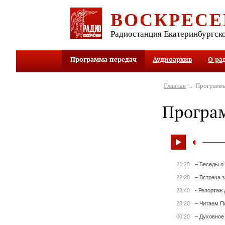
ВОСКРЕСЕ
Радиостанция Екатеринбургск
Программа передач
Аудиоархив
О ра
Главная
→ Программа
Програ
21:20
– Беседы о
22:20
– Встреча 
22:40
- Репортаж 
23:20
– Читаем П
00:20
– Духовное