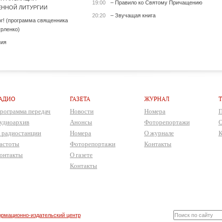
19:00
– Правило ко Святому Причащению
ННОЙ ЛИТУРГИИ
20:20
– Звучащая книга
ог! (программа священника
рленко)
ния
АДИО
ГАЗЕТА
ЖУРНАЛ
рограмма передач
Новости
Номера
П
удиоархив
Анонсы
Фоторепортажи
О
 радиостанции
Номера
О журнале
К
астоты
Фоторепортажи
Контакты
онтакты
О газете
Контакты
рмационно-издательский центр