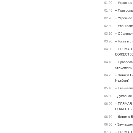
01:20
– Утреннее
01:45
– Правосла
02:20
– Утреннее
02:50
– Евангели
03:10
– Объявле
03:20
– Гость в с
04:00
– ПРЯМАЯ
БОЖЕСТВЕ
04:10
– Правосла
священник 
04:25
– Читаем П
Нежборт)
05:10
– Евангели
05:30
- Духовное
06:00
– ПРЯМАЯ
БОЖЕСТВЕ
06:10
– Детям о Б
06:30
- Звучащая
07:00
– ПРЯМАЯ