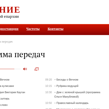
НИЕ
ой епархии
диостанции
Частоты
Контакты
 передач
мма передач
 Вечном
09:20
– Беседы о Вечном
за кулисами
10:15
– Рубрика ведущей
дня Виктории Кауган
10:30
– Дом с зеленой крышей (программа
Ольги Мануйловой)
салтирь
10:50
– Православный календарь
 слово