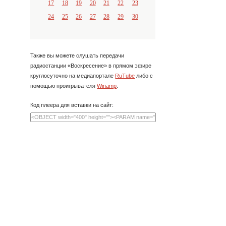
17
18
19
20
21
22
23
24
25
26
27
28
29
30
Также вы можете слушать передачи
радиостанции «Воскресение» в прямом эфире
круглосуточно на медиапортале
RuTube
либо с
помощью проигрывателя
Winamp
.
Код плеера для вставки на сайт: