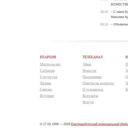
БОЖЕСТВЕ
08:40
– С нами Б
Максима Ку
09:10
– Объявле
ЕПАРХИЯ
ТЕЛЕКАНАЛ
Р
Митрополит
Эфир
П
События
Новости
А
Структура
Программы
О
Храмы
Ответы на вопросы
Ч
Святые
О телеканале
К
История
Контакты
Форум
© 17.02.1999 — 2026
Екатеринбургский епархиальный Инфо