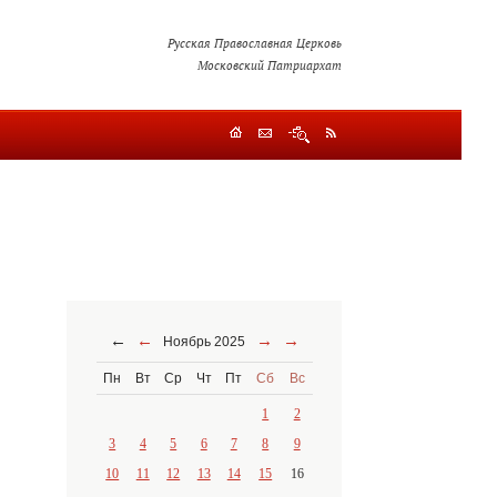
Русская Православная Церковь
Московский Патриархат
←
←
→
→
Ноябрь 2025
Пн
Вт
Ср
Чт
Пт
Сб
Вс
1
2
3
4
5
6
7
8
9
10
11
12
13
14
15
16