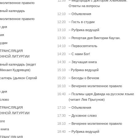
11:05
– Медгородок с доктором Хлыновым.
 молитвенное правило
Ответы на вопросы
вный календарь
12:10
– Объявления
 молитвенное правило
12:20
– Гость в студии
е дня
13:10
– Рубрика ведущей
ния
13:30
– Репортаж дня Виктории Кауган.
тудии
14:10
– Первосвятитель
 ТРАНСЛЯЦИЯ
14:20
– С нами Бог!
ННОЙ ЛИТУРГИИ
14:30
– Звучащая книга
вный календарь (ведет
Михаил Кудрявцев)
15:10
- Рубрика ведущей
салтирь (дьякон Сергий
15:20
– Беседы о Вечном
16:10
– Вечернее молитвенное правило
е дня
16:40
– Псалмы царя Давида на русском языке
 слово
(читает Лев Прыгунов)
 ТРАНСЛЯЦИЯ
17:10
– Объявления
ННОЙ ЛИТУРГИИ
17:30
– Духовное слово
оге
18:10
– Вечернее молитвенное правило
 книга
18:40
– Рубрика ведущей
 ТРАНСЛЯЦИЯ